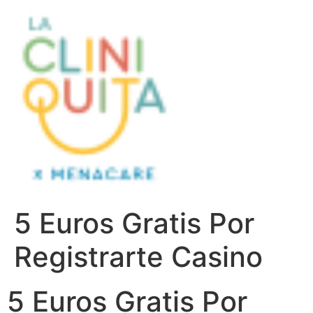
Skip
to
content
5 Euros Gratis Por
Registrarte Casino
5 Euros Gratis Por