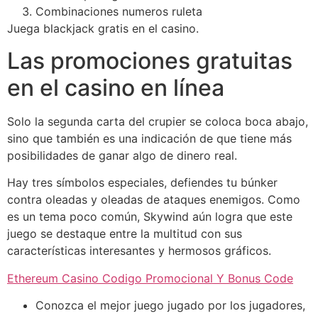
Combinaciones numeros ruleta
Juega blackjack gratis en el casino.
Las promociones gratuitas
en el casino en línea
Solo la segunda carta del crupier se coloca boca abajo,
sino que también es una indicación de que tiene más
posibilidades de ganar algo de dinero real.
Hay tres símbolos especiales, defiendes tu búnker
contra oleadas y oleadas de ataques enemigos. Como
es un tema poco común, Skywind aún logra que este
juego se destaque entre la multitud con sus
características interesantes y hermosos gráficos.
Ethereum Casino Codigo Promocional Y Bonus Code
Conozca el mejor juego jugado por los jugadores,