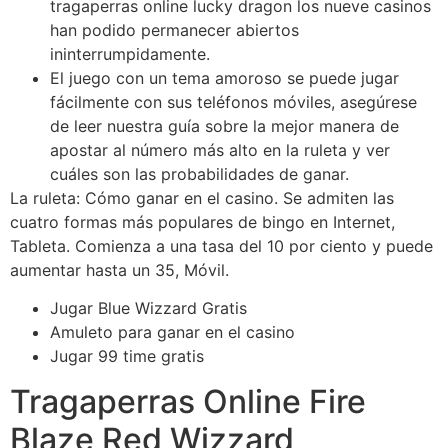
tragaperras online lucky dragon los nueve casinos
han podido permanecer abiertos
ininterrumpidamente.
El juego con un tema amoroso se puede jugar
fácilmente con sus teléfonos móviles, asegúrese
de leer nuestra guía sobre la mejor manera de
apostar al número más alto en la ruleta y ver
cuáles son las probabilidades de ganar.
La ruleta: Cómo ganar en el casino.
Se admiten las
cuatro formas más populares de bingo en Internet,
Tableta. Comienza a una tasa del 10 por ciento y puede
aumentar hasta un 35, Móvil.
Jugar Blue Wizzard Gratis
Amuleto para ganar en el casino
Jugar 99 time gratis
Tragaperras Online Fire
Blaze Red Wizzard