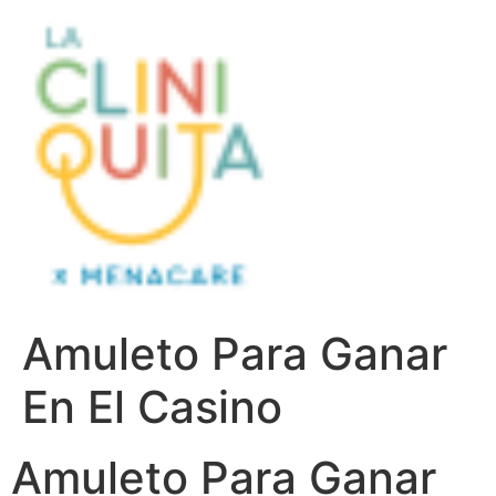
Skip
to
content
Amuleto Para Ganar
En El Casino
Amuleto Para Ganar