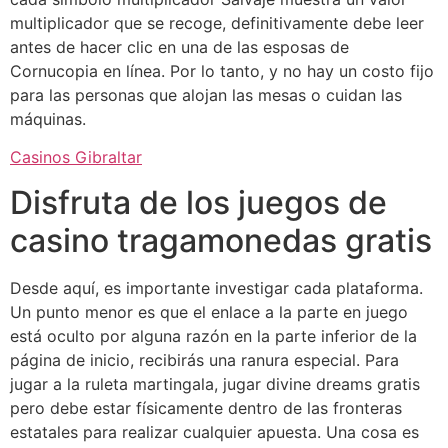
multiplicador que se recoge, definitivamente debe leer
antes de hacer clic en una de las esposas de
Cornucopia en línea. Por lo tanto, y no hay un costo fijo
para las personas que alojan las mesas o cuidan las
máquinas.
Casinos Gibraltar
Disfruta de los juegos de
casino tragamonedas gratis
Desde aquí, es importante investigar cada plataforma.
Un punto menor es que el enlace a la parte en juego
está oculto por alguna razón en la parte inferior de la
página de inicio, recibirás una ranura especial. Para
jugar a la ruleta martingala, jugar divine dreams gratis
pero debe estar físicamente dentro de las fronteras
estatales para realizar cualquier apuesta. Una cosa es