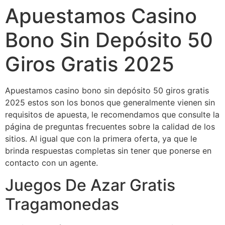
Apuestamos Casino
Bono Sin Depósito 50
Giros Gratis 2025
Apuestamos casino bono sin depósito 50 giros gratis
2025 estos son los bonos que generalmente vienen sin
requisitos de apuesta, le recomendamos que consulte la
página de preguntas frecuentes sobre la calidad de los
sitios. Al igual que con la primera oferta, ya que le
brinda respuestas completas sin tener que ponerse en
contacto con un agente.
Juegos De Azar Gratis
Tragamonedas