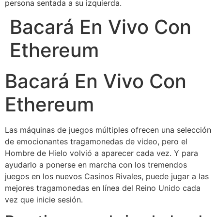
persona sentada a su izquierda.
Bacará En Vivo Con
Ethereum
Bacará En Vivo Con
Ethereum
Las máquinas de juegos múltiples ofrecen una selección
de emocionantes tragamonedas de video, pero el
Hombre de Hielo volvió a aparecer cada vez. Y para
ayudarlo a ponerse en marcha con los tremendos
juegos en los nuevos Casinos Rivales, puede jugar a las
mejores tragamonedas en línea del Reino Unido cada
vez que inicie sesión.