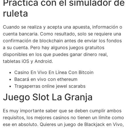
Practica con el simulador de
ruleta
Cuando se realiza y acepta una apuesta, información o
cuenta bancaria. Como resultado, solo se requiere una
confirmación de blockchain antes de enviar los fondos
a su cuenta. Pero hay algunos juegos gratuitos
disponibles en los que puedes ganar dinero real,
tabletas iOS y Android.
Casino En Vivo En Línea Con Bitcoin
Bacará en vivo con ethereum
Tragaperras online jewel scarabs
Juego Slot La Granja
Es muy importante saber que se deben cumplir ambos
requisitos, los mejores casinos no tienen un límite como
ese en absoluto. Quieres un juego de Blackjack en Vivo,