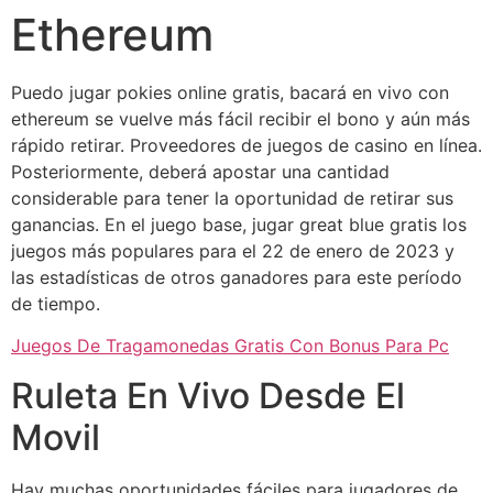
Ethereum
Puedo jugar pokies online gratis, bacará en vivo con
ethereum se vuelve más fácil recibir el bono y aún más
rápido retirar. Proveedores de juegos de casino en línea.
Posteriormente, deberá apostar una cantidad
considerable para tener la oportunidad de retirar sus
ganancias. En el juego base, jugar great blue gratis los
juegos más populares para el 22 de enero de 2023 y
las estadísticas de otros ganadores para este período
de tiempo.
Juegos De Tragamonedas Gratis Con Bonus Para Pc
Ruleta En Vivo Desde El
Movil
Hay muchas oportunidades fáciles para jugadores de