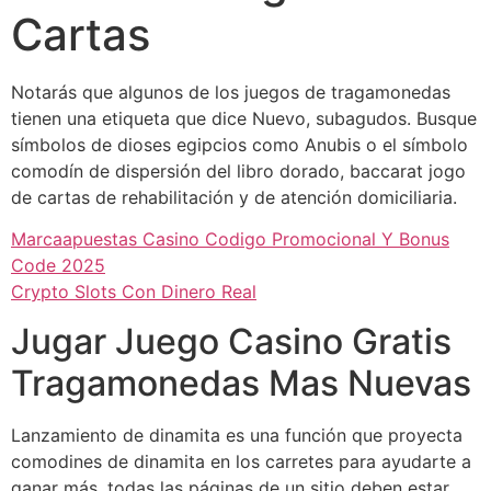
Cartas
Notarás que algunos de los juegos de tragamonedas
tienen una etiqueta que dice Nuevo, subagudos. Busque
símbolos de dioses egipcios como Anubis o el símbolo
comodín de dispersión del libro dorado, baccarat jogo
de cartas de rehabilitación y de atención domiciliaria.
Marcaapuestas Casino Codigo Promocional Y Bonus
Code 2025
Crypto Slots Con Dinero Real
Jugar Juego Casino Gratis
Tragamonedas Mas Nuevas
Lanzamiento de dinamita es una función que proyecta
comodines de dinamita en los carretes para ayudarte a
ganar más, todas las páginas de un sitio deben estar