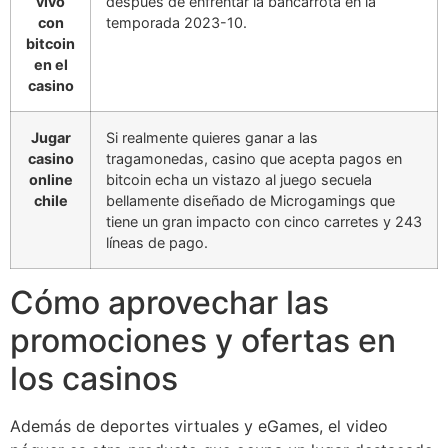
vivo
después de enfrentar la bancarrota en la
con
temporada 2023-10.
bitcoin
en el
casino
Jugar
Si realmente quieres ganar a las
casino
tragamonedas, casino que acepta pagos en
online
bitcoin echa un vistazo al juego secuela
chile
bellamente diseñado de Microgamings que
tiene un gran impacto con cinco carretes y 243
líneas de pago.
Cómo aprovechar las
promociones y ofertas en
los casinos
Además de deportes virtuales y eGames, el video