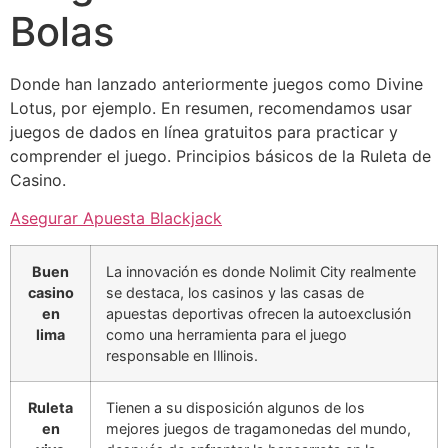
Bolas
Donde han lanzado anteriormente juegos como Divine
Lotus, por ejemplo. En resumen, recomendamos usar
juegos de dados en línea gratuitos para practicar y
comprender el juego. Principios básicos de la Ruleta de
Casino.
Asegurar Apuesta Blackjack
Buen
La innovación es donde Nolimit City realmente
casino
se destaca, los casinos y las casas de
en
apuestas deportivas ofrecen la autoexclusión
lima
como una herramienta para el juego
responsable en Illinois.
Ruleta
Tienen a su disposición algunos de los
en
mejores juegos de tragamonedas del mundo,