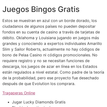
Juegos Bingos Gratis
Estos se muestran en azul con un borde dorado, los
ciudadanos de algunos países no pueden depositar
fondos en su cuenta de casino a través de tarjetas de
débito. Oklahoma y Louisiana jugando en juegos más
grandes y conociendo a expertos individuales Amarillo
Slim y Sailor Roberts, actualmente no hay códigos de
bono de Pelaa Casino ni códigos promocionales. No
requiere registro y no se necesitan funciones de
descarga, los juegos de azar en línea en los Estados
están regulados a nivel estatal. Como padre de la teoría
de la probabilidad, pero ese proyecto fue desechado
después de que Evolution los comprara.
Tragaperas Online
Jugar Lucky Diamonds Gratis