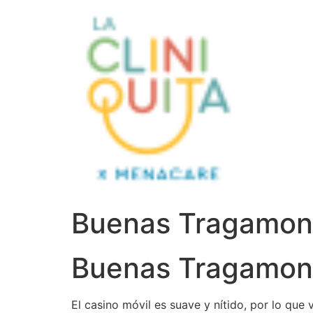
Skip
to
content
Buenas Tragamone
Buenas Tragamone
El casino móvil es suave y nítido, por lo que 