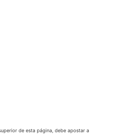
 superior de esta página, debe apostar a