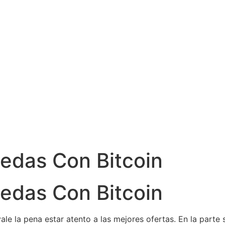
das Con Bitcoin
das Con Bitcoin
vale la pena estar atento a las mejores ofertas. En la parte