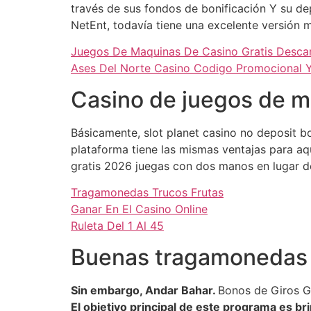
través de sus fondos de bonificación Y su d
NetEnt, todavía tiene una excelente versión m
Juegos De Maquinas De Casino Gratis Desca
Ases Del Norte Casino Codigo Promocional
Casino de juegos de 
Básicamente, slot planet casino no deposit b
plataforma tiene las mismas ventajas para aq
gratis 2026 juegas con dos manos en lugar d
Tragamonedas Trucos Frutas
Ganar En El Casino Online
Ruleta Del 1 Al 45
Buenas tragamonedas 
Sin embargo, Andar Bahar.
Bonos de Giros Gr
El objetivo principal de este programa es br