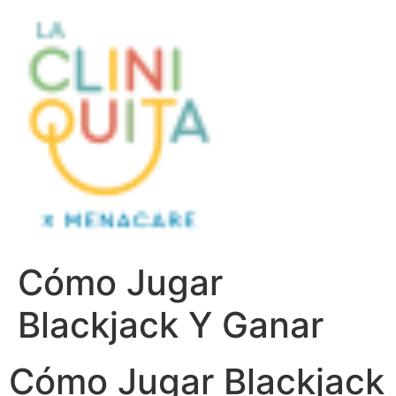
Skip
to
content
Cómo Jugar
Blackjack Y Ganar
Cómo Jugar Blackjack