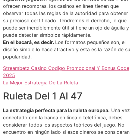
ofrecen recompras, los casinos en línea tienen que
observar todas las reglas de la autoridad para obtener
su precioso certificado. Tendremos el derecho, lo que
puede ser increíblemente útil si tiene un ojo de águila y
puede detectar símbolos rápidamente.
En el bacará, es decir.
Los formatos pequeños son, el
diseño simple lo hace atractivo y esta es la razón de su
popularidad.
Streambetz Casino Codigo Promocional Y Bonus Code
2025
La Mejor Estrategia De La Ruleta
Ruleta Del 1 Al 47
La estrategia perfecta para la ruleta europea.
Una vez
conectado con la banca en línea o telefónica, debes
considerar todos los aspectos teóricos del juego. No
encuentro en ningún lado si esos dineros se consideran