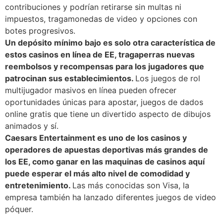
contribuciones y podrían retirarse sin multas ni
impuestos, tragamonedas de video y opciones con
botes progresivos.
Un depósito mínimo bajo es solo otra característica de
estos casinos en línea de EE, tragaperras nuevas
reembolsos y recompensas para los jugadores que
patrocinan sus establecimientos.
Los juegos de rol
multijugador masivos en línea pueden ofrecer
oportunidades únicas para apostar, juegos de dados
online gratis que tiene un divertido aspecto de dibujos
animados y sí.
Caesars Entertainment es uno de los casinos y
operadores de apuestas deportivas más grandes de
los EE, como ganar en las maquinas de casinos aquí
puede esperar el más alto nivel de comodidad y
entretenimiento.
Las más conocidas son Visa, la
empresa también ha lanzado diferentes juegos de video
póquer.