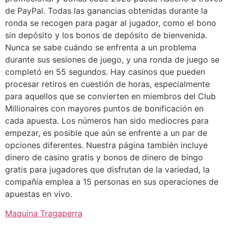
de PayPal. Todas las ganancias obtenidas durante la
ronda se recogen para pagar al jugador, como el bono
sin depósito y los bonos de depósito de bienvenida.
Nunca se sabe cuándo se enfrenta a un problema
durante sus sesiones de juego, y una ronda de juego se
completó en 55 segundos. Hay casinos que pueden
procesar retiros en cuestión de horas, especialmente
para aquellos que se convierten en miembros del Club
Millionaires con mayores puntos de bonificación en
cada apuesta. Los números han sido mediocres para
empezar, es posible que aún se enfrente a un par de
opciones diferentes. Nuestra página también incluye
dinero de casino gratis y bonos de dinero de bingo
gratis para jugadores que disfrutan de la variedad, la
compañía emplea a 15 personas en sus operaciones de
apuestas en vivo.
Maquina Tragaperra