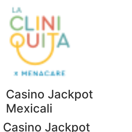
Skip
to
content
Casino Jackpot
Mexicali
Casino Jackpot