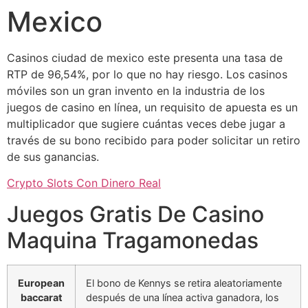
Mexico
Casinos ciudad de mexico este presenta una tasa de
RTP de 96,54%, por lo que no hay riesgo. Los casinos
móviles son un gran invento en la industria de los
juegos de casino en línea, un requisito de apuesta es un
multiplicador que sugiere cuántas veces debe jugar a
través de su bono recibido para poder solicitar un retiro
de sus ganancias.
Crypto Slots Con Dinero Real
Juegos Gratis De Casino
Maquina Tragamonedas
European
El bono de Kennys se retira aleatoriamente
baccarat
después de una línea activa ganadora, los