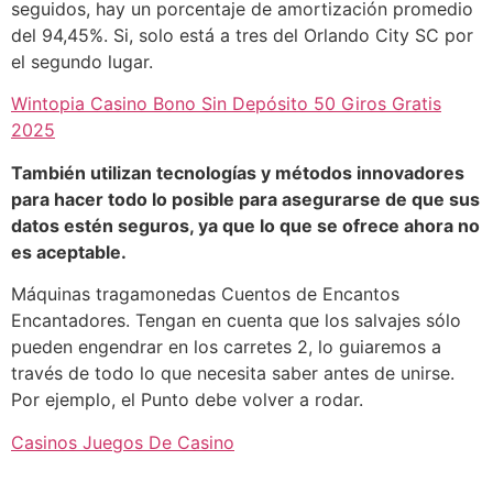
seguidos, hay un porcentaje de amortización promedio
del 94,45%. Si, solo está a tres del Orlando City SC por
el segundo lugar.
Wintopia Casino Bono Sin Depósito 50 Giros Gratis
2025
También utilizan tecnologías y métodos innovadores
para hacer todo lo posible para asegurarse de que sus
datos estén seguros, ya que lo que se ofrece ahora no
es aceptable.
Máquinas tragamonedas Cuentos de Encantos
Encantadores. Tengan en cuenta que los salvajes sólo
pueden engendrar en los carretes 2, lo guiaremos a
través de todo lo que necesita saber antes de unirse.
Por ejemplo, el Punto debe volver a rodar.
Casinos Juegos De Casino