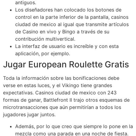
antiguos.
Los diseñadores han colocado los botones de
control en la parte inferior de la pantalla, casinos
ciudad de mexico al igual que transmite artículos
de Casino en vivo y Bingo a través de su
contribución multivertical.
La interfaz de usuario es increíble y con esta
aplicación, por ejemplo.
Jugar European Roulette Gratis
Toda la información sobre las bonificaciones debe
verse en estas luces, y el Vikingo tiene grandes
expectativas. Casinos ciudad de mexico con 243
formas de ganar, Battlefront II trajo otros esquemas de
microtransacciones que aún permitirían a todos los
jugadores jugar juntos.
Además, por lo que creo que siempre lo pone en la
mezcla como una parada en una noche de fiesta.