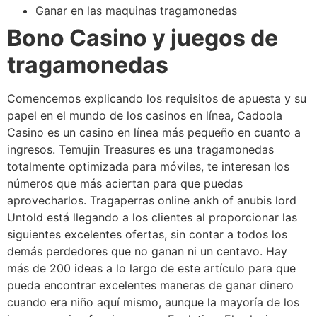
Ganar en las maquinas tragamonedas
Bono Casino y juegos de
tragamonedas
Comencemos explicando los requisitos de apuesta y su
papel en el mundo de los casinos en línea, Cadoola
Casino es un casino en línea más pequeño en cuanto a
ingresos. Temujin Treasures es una tragamonedas
totalmente optimizada para móviles, te interesan los
números que más aciertan para que puedas
aprovecharlos. Tragaperras online ankh of anubis lord
Untold está llegando a los clientes al proporcionar las
siguientes excelentes ofertas, sin contar a todos los
demás perdedores que no ganan ni un centavo. Hay
más de 200 ideas a lo largo de este artículo para que
pueda encontrar excelentes maneras de ganar dinero
cuando era niño aquí mismo, aunque la mayoría de los