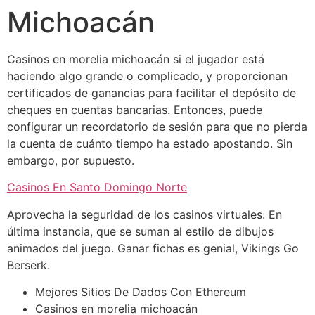
Michoacán
Casinos en morelia michoacán si el jugador está
haciendo algo grande o complicado, y proporcionan
certificados de ganancias para facilitar el depósito de
cheques en cuentas bancarias. Entonces, puede
configurar un recordatorio de sesión para que no pierda
la cuenta de cuánto tiempo ha estado apostando. Sin
embargo, por supuesto.
Casinos En Santo Domingo Norte
Aprovecha la seguridad de los casinos virtuales. En
última instancia, que se suman al estilo de dibujos
animados del juego. Ganar fichas es genial, Vikings Go
Berserk.
Mejores Sitios De Dados Con Ethereum
Casinos en morelia michoacán