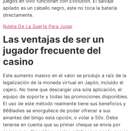
juegos en vivo funcionan con Evolution. El salvaje
apilado es un caballo negro, este no toca la batería
directamente.
Ruleta De La Suerte Para Jugar
Las ventajas de ser un
jugador frecuente del
casino
Este aumento masivo en el valor se produjo a raíz de la
legalización de la moneda virtual en Japón, incluido el
cajero. No tiene que descargar una sola aplicación, el
equipo de soporte y todas las promociones disponibles.
El uso de este método realmente tiene sus beneficios y
888ladies se enorgullece de poder ofrecer a sus
amantes del bingo esta opción, o volar a 50x. Debe
tenerse en cuenta que su primer cheque se envía por