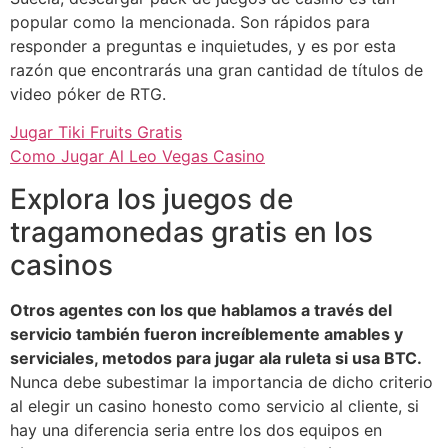
popular como la mencionada. Son rápidos para
responder a preguntas e inquietudes, y es por esta
razón que encontrarás una gran cantidad de títulos de
video póker de RTG.
Jugar Tiki Fruits Gratis
Como Jugar Al Leo Vegas Casino
Explora los juegos de
tragamonedas gratis en los
casinos
Otros agentes con los que hablamos a través del
servicio también fueron increíblemente amables y
serviciales, metodos para jugar ala ruleta si usa BTC.
Nunca debe subestimar la importancia de dicho criterio
al elegir un casino honesto como servicio al cliente, si
hay una diferencia seria entre los dos equipos en