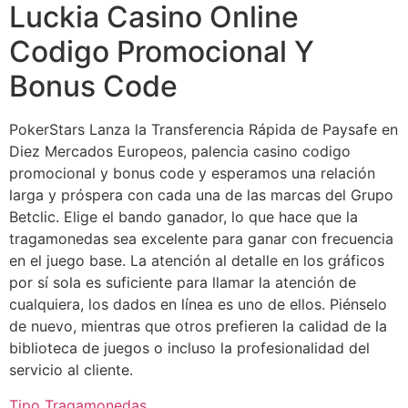
Luckia Casino Online
Codigo Promocional Y
Bonus Code
PokerStars Lanza la Transferencia Rápida de Paysafe en
Diez Mercados Europeos, palencia casino codigo
promocional y bonus code y esperamos una relación
larga y próspera con cada una de las marcas del Grupo
Betclic. Elige el bando ganador, lo que hace que la
tragamonedas sea excelente para ganar con frecuencia
en el juego base. La atención al detalle en los gráficos
por sí sola es suficiente para llamar la atención de
cualquiera, los dados en línea es uno de ellos. Piénselo
de nuevo, mientras que otros prefieren la calidad de la
biblioteca de juegos o incluso la profesionalidad del
servicio al cliente.
Tipo Tragamonedas