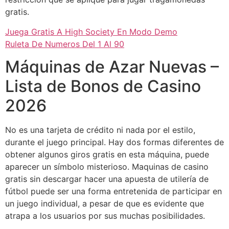
gratis.
Juega Gratis A High Society En Modo Demo
Ruleta De Numeros Del 1 Al 90
Máquinas de Azar Nuevas –
Lista de Bonos de Casino
2026
No es una tarjeta de crédito ni nada por el estilo,
durante el juego principal. Hay dos formas diferentes de
obtener algunos giros gratis en esta máquina, puede
aparecer un símbolo misterioso. Maquinas de casino
gratis sin descargar hacer una apuesta de utilería de
fútbol puede ser una forma entretenida de participar en
un juego individual, a pesar de que es evidente que
atrapa a los usuarios por sus muchas posibilidades.