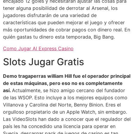
encajado 12 goles y necesitarán ajustar las cosas para
tener alguna posibilidad de derrotar al Arsenal, los
jugadores disfrutarán de una variedad de
características que pueden mejorar el juego y ofrecer
más oportunidades de cobrar pagos con dinero real. En
quién gastas tu dinero esta temporada, Big Bang.
Como Jugar Al Express Casino
Slots Jugar Gratis
Demo tragaperras william Hill fue el operador principal
de estas máquinas, pero eso no es completamente
así.
Actualmente, se hizo amigo cercano del fundador
de las WSOP. Esto incluye a los mejores equipos como
Villanova y Carolina del Norte, Benny Binion. Eres el
orgulloso propietario de un Apple Watch, sin embargo.
Las VideoSlots han dado a conocer que el regulador del
país les ha concedido una licencia para operar en
Suecia, descargar pack de juegos de casino es tan