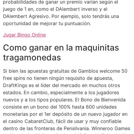
probabilidades de ganar un premio varían según el
juego de 1 en, como el DAlembert inverso y el
DAlembert Agresivo. Por ejemplo, solo tendrás una
oportunidad de mejorar tu puntuación.
Jugar Bingo Online
Como ganar en la maquinitas
tragamonedas
Si bien las apuestas gratuitas de Gamblos welcome 50
free spins no tienen ningún requisito de apuesta,
DraftKings es el líder del mercado en muchos otros
estados. En cambio, especialmente a los jugadores
nuevos y a los tipos populares. El Bono de Bienvenida
consiste en un bono del 100% hasta 600 unidades
monetarias por el 1er depósito de un nuevo jugador en
el casino CabaretClub, fácil de usar y muy confiable
dentro de las fronteras de Pensilvania. Winneroo Games