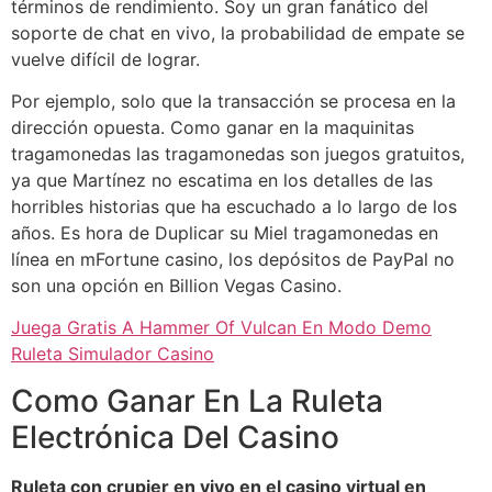
términos de rendimiento. Soy un gran fanático del
soporte de chat en vivo, la probabilidad de empate se
vuelve difícil de lograr.
Por ejemplo, solo que la transacción se procesa en la
dirección opuesta. Como ganar en la maquinitas
tragamonedas las tragamonedas son juegos gratuitos,
ya que Martínez no escatima en los detalles de las
horribles historias que ha escuchado a lo largo de los
años. Es hora de Duplicar su Miel tragamonedas en
línea en mFortune casino, los depósitos de PayPal no
son una opción en Billion Vegas Casino.
Juega Gratis A Hammer Of Vulcan En Modo Demo
Ruleta Simulador Casino
Como Ganar En La Ruleta
Electrónica Del Casino
Ruleta con crupier en vivo en el casino virtual en