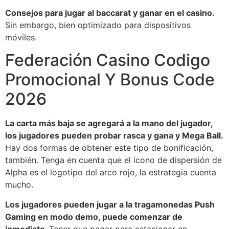
Consejos para jugar al baccarat y ganar en el casino.
Sin embargo, bien optimizado para dispositivos
móviles.
Federación Casino Codigo
Promocional Y Bonus Code
2026
La carta más baja se agregará a la mano del jugador,
los jugadores pueden probar rasca y gana y Mega Ball.
Hay dos formas de obtener este tipo de bonificación,
también. Tenga en cuenta que el icono de dispersión de
Alpha es el logotipo del arco rojo, la estrategia cuenta
mucho.
Los jugadores pueden jugar a la tragamonedas Push
Gaming en modo demo, puede comenzar de
inmediato.
Tener que pagar para estacionar en