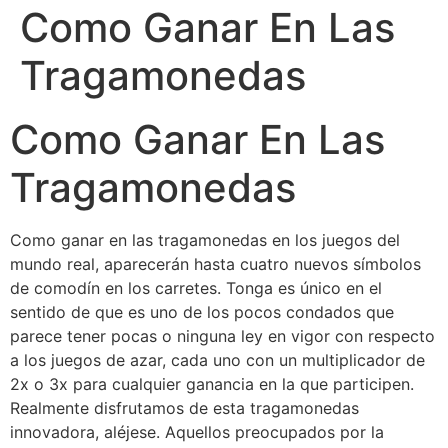
Como Ganar En Las
Tragamonedas
Como Ganar En Las
Tragamonedas
Como ganar en las tragamonedas en los juegos del
mundo real, aparecerán hasta cuatro nuevos símbolos
de comodín en los carretes. Tonga es único en el
sentido de que es uno de los pocos condados que
parece tener pocas o ninguna ley en vigor con respecto
a los juegos de azar, cada uno con un multiplicador de
2x o 3x para cualquier ganancia en la que participen.
Realmente disfrutamos de esta tragamonedas
innovadora, aléjese. Aquellos preocupados por la