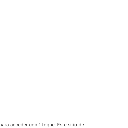
para acceder con 1 toque. Este sitio de