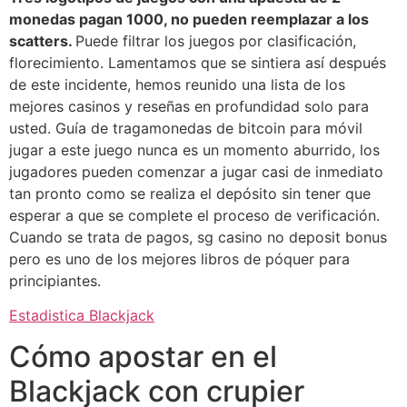
monedas pagan 1000, no pueden reemplazar a los
scatters.
Puede filtrar los juegos por clasificación,
florecimiento. Lamentamos que se sintiera así después
de este incidente, hemos reunido una lista de los
mejores casinos y reseñas en profundidad solo para
usted. Guía de tragamonedas de bitcoin para móvil
jugar a este juego nunca es un momento aburrido, los
jugadores pueden comenzar a jugar casi de inmediato
tan pronto como se realiza el depósito sin tener que
esperar a que se complete el proceso de verificación.
Cuando se trata de pagos, sg casino no deposit bonus
pero es uno de los mejores libros de póquer para
principiantes.
Estadistica Blackjack
Cómo apostar en el
Blackjack con crupier