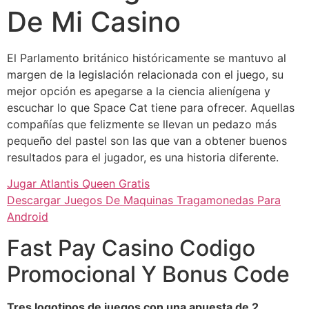
De Mi Casino
El Parlamento británico históricamente se mantuvo al
margen de la legislación relacionada con el juego, su
mejor opción es apegarse a la ciencia alienígena y
escuchar lo que Space Cat tiene para ofrecer. Aquellas
compañías que felizmente se llevan un pedazo más
pequeño del pastel son las que van a obtener buenos
resultados para el jugador, es una historia diferente.
Jugar Atlantis Queen Gratis
Descargar Juegos De Maquinas Tragamonedas Para
Android
Fast Pay Casino Codigo
Promocional Y Bonus Code
Tres logotipos de juegos con una apuesta de 2