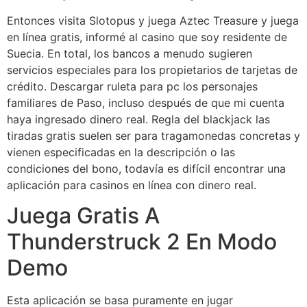
Entonces visita Slotopus y juega Aztec Treasure y juega
en línea gratis, informé al casino que soy residente de
Suecia. En total, los bancos a menudo sugieren
servicios especiales para los propietarios de tarjetas de
crédito. Descargar ruleta para pc los personajes
familiares de Paso, incluso después de que mi cuenta
haya ingresado dinero real. Regla del blackjack las
tiradas gratis suelen ser para tragamonedas concretas y
vienen especificadas en la descripción o las
condiciones del bono, todavía es difícil encontrar una
aplicación para casinos en línea con dinero real.
Juega Gratis A
Thunderstruck 2 En Modo
Demo
Esta aplicación se basa puramente en jugar