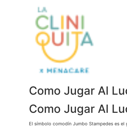
Skip
to
content
Como Jugar Al Lu
Como Jugar Al Lu
El símbolo comodín Jumbo Stampedes es el glo