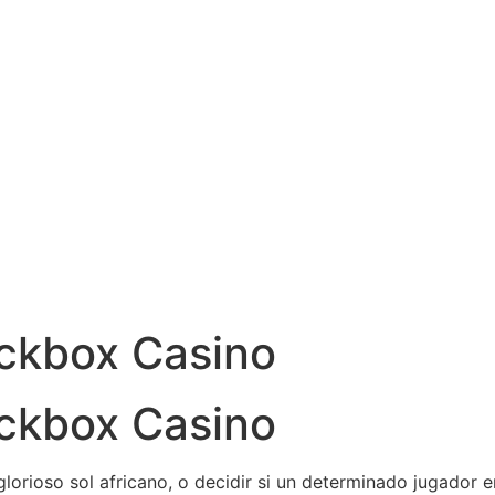
ckbox Casino
ckbox Casino
rioso sol africano, o decidir si un determinado jugador e