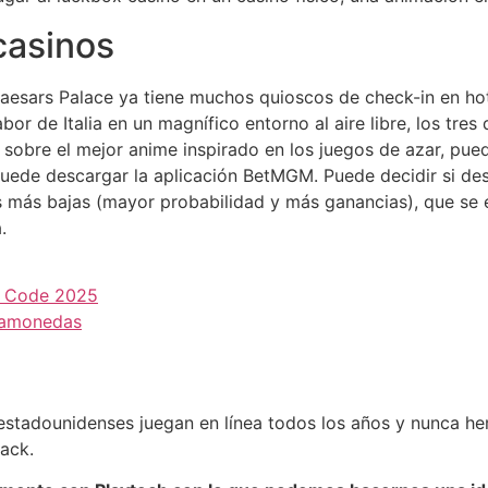
 casinos
sars Palace ya tiene muchos quioscos de check-in en hote
bor de Italia en un magnífico entorno al aire libre, los tr
s sobre el mejor anime inspirado en los juegos de azar, pue
uede descargar la aplicación BetMGM. Puede decidir si de
 más bajas (mayor probabilidad y más ganancias), que se e
.
s Code 2025
gamonedas
 estadounidenses juegan en línea todos los años y nunca h
ack.