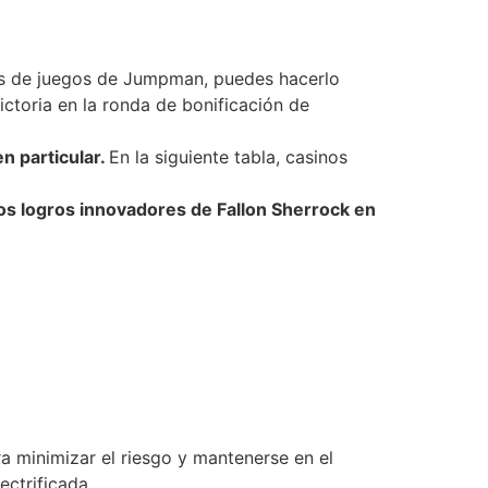
ios de juegos de Jumpman, puedes hacerlo
ictoria en la ronda de bonificación de
n particular.
En la siguiente tabla, casinos
los logros innovadores de Fallon Sherrock en
a minimizar el riesgo y mantenerse en el
ectrificada.