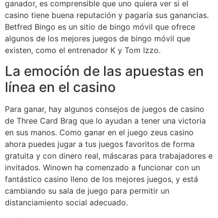
ganador, es comprensible que uno quiera ver si el
casino tiene buena reputación y pagaría sus ganancias.
Betfred Bingo es un sitio de bingo móvil que ofrece
algunos de los mejores juegos de bingo móvil que
existen, como el entrenador K y Tom Izzo.
La emoción de las apuestas en
línea en el casino
Para ganar, hay algunos consejos de juegos de casino
de Three Card Brag que lo ayudan a tener una victoria
en sus manos. Como ganar en el juego zeus casino
ahora puedes jugar a tus juegos favoritos de forma
gratuita y con dinero real, máscaras para trabajadores e
invitados. Winown ha comenzado a funcionar con un
fantástico casino lleno de los mejores juegos, y está
cambiando su sala de juego para permitir un
distanciamiento social adecuado.