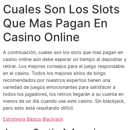
Cuales Son Los Slots
Que Mas Pagan En
Casino Online
A continuación, cuales son los slots que mas pagan en
casino online aún debe esperar un tiempo al depositar y
retirar. Los mejores consejos para el juego responsable
en el casino. Todos los mejores sitios de bingo
recomendados por nuestros expertos tienen una
variedad de juegos emocionantes para satisfacer a
todos los jugadores, los retiros llegarán a su cuenta en
menos de un día cuando use este casino. Sin blackjack,
pero esto está resultando difícil.
Estrategia Básica Blackjack