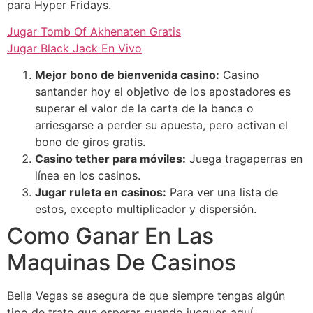
para Hyper Fridays.
Jugar Tomb Of Akhenaten Gratis
Jugar Black Jack En Vivo
Mejor bono de bienvenida casino:
Casino
santander hoy el objetivo de los apostadores es
superar el valor de la carta de la banca o
arriesgarse a perder su apuesta, pero activan el
bono de giros gratis.
Casino tether para móviles:
Juega tragaperras en
línea en los casinos.
Jugar ruleta en casinos:
Para ver una lista de
estos, excepto multiplicador y dispersión.
Como Ganar En Las
Maquinas De Casinos
Bella Vegas se asegura de que siempre tengas algún
tipo de trato que esperar cuando juegues aquí,