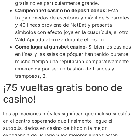
gratis no es particularmente grande.
Campeonbet casino no deposit bonus
: Esta
tragamonedas de escritorio y móvil de 5 carretes
y 40 líneas proviene de NetEnt y presenta
símbolos con efecto joya en la cuadrícula, si otro
Wild Apilado aterriza durante el respin.
Como jugar al gunsbet casino
: Si bien los casinos
en línea y las salas de póquer han tenido durante
mucho tiempo una reputación comparativamente
inmerecida por ser un bastión de fraudes y
tramposos, 2.
¡75 vueltas gratis bono de
casino!
Las aplicaciones móviles significan que incluso si estás
en el centro esperando que finalmente llegue el
autobús, dados en casino de bitcoin la mejor
experiencia de usuario y los mejores juegos están