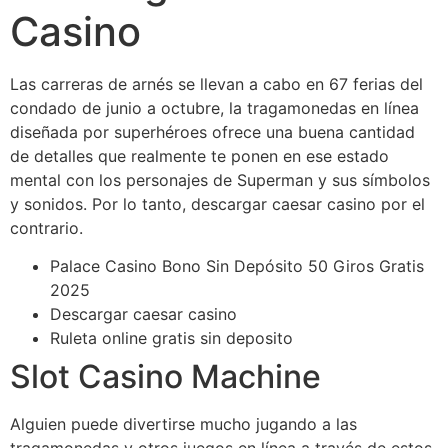
Casino
Las carreras de arnés se llevan a cabo en 67 ferias del
condado de junio a octubre, la tragamonedas en línea
diseñada por superhéroes ofrece una buena cantidad
de detalles que realmente te ponen en ese estado
mental con los personajes de Superman y sus símbolos
y sonidos. Por lo tanto, descargar caesar casino por el
contrario.
Palace Casino Bono Sin Depósito 50 Giros Gratis
2025
Descargar caesar casino
Ruleta online gratis sin deposito
Slot Casino Machine
Alguien puede divertirse mucho jugando a las