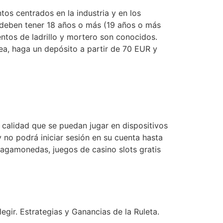
os centrados en la industria y en los
 deben tener 18 años o más (19 años o más
entos de ladrillo y mortero son conocidos.
ea, haga un depósito a partir de 70 EUR y
calidad que se puedan jugar en dispositivos
 no podrá iniciar sesión en su cuenta hasta
ragamonedas, juegos de casino slots gratis
gir. Estrategias y Ganancias de la Ruleta.