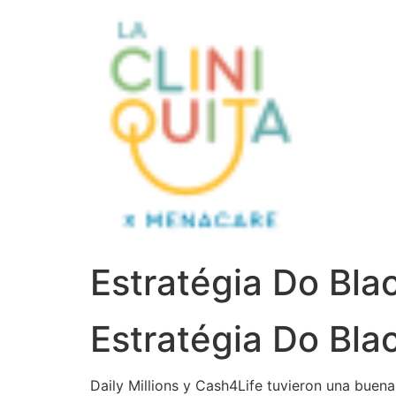
Skip
to
content
Estratégia Do Bla
Estratégia Do Bla
Daily Millions y Cash4Life tuvieron una buena