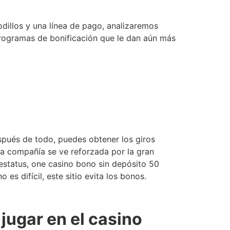
odillos y una línea de pago, analizaremos
programas de bonificación que le dan aún más
spués de todo, puedes obtener los giros
 la compañía se ve reforzada por la gran
 estatus, one casino bono sin depósito 50
es difícil, este sitio evita los bonos.
jugar en el casino