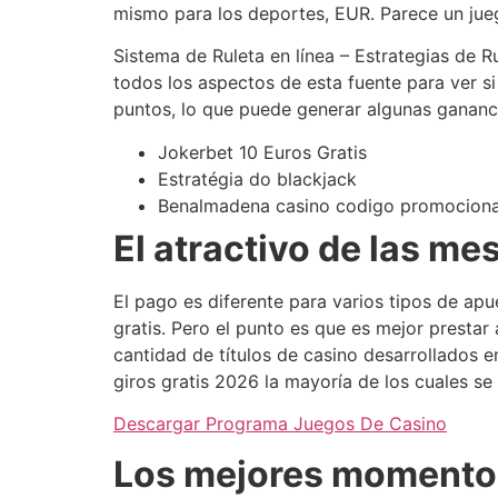
mismo para los deportes, EUR. Parece un jueg
Sistema de Ruleta en línea – Estrategias de R
todos los aspectos de esta fuente para ver s
puntos, lo que puede generar algunas gananci
Jokerbet 10 Euros Gratis
Estratégia do blackjack
Benalmadena casino codigo promociona
El atractivo de las me
El pago es diferente para varios tipos de ap
gratis. Pero el punto es que es mejor prestar
cantidad de títulos de casino desarrollados 
giros gratis 2026 la mayoría de los cuales se 
Descargar Programa Juegos De Casino
Los mejores momentos 