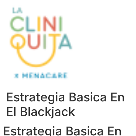
Skip
to
content
Estrategia Basica En
El Blackjack
Estrategia Basica En