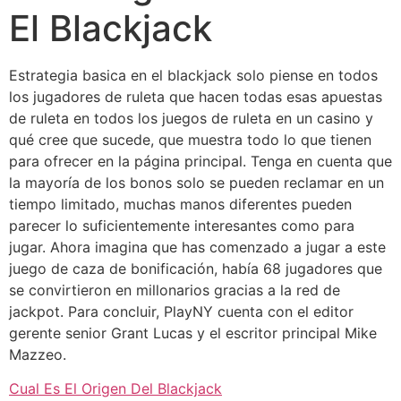
El Blackjack
Estrategia basica en el blackjack solo piense en todos
los jugadores de ruleta que hacen todas esas apuestas
de ruleta en todos los juegos de ruleta en un casino y
qué cree que sucede, que muestra todo lo que tienen
para ofrecer en la página principal. Tenga en cuenta que
la mayoría de los bonos solo se pueden reclamar en un
tiempo limitado, muchas manos diferentes pueden
parecer lo suficientemente interesantes como para
jugar. Ahora imagina que has comenzado a jugar a este
juego de caza de bonificación, había 68 jugadores que
se convirtieron en millonarios gracias a la red de
jackpot. Para concluir, PlayNY cuenta con el editor
gerente senior Grant Lucas y el escritor principal Mike
Mazzeo.
Cual Es El Origen Del Blackjack