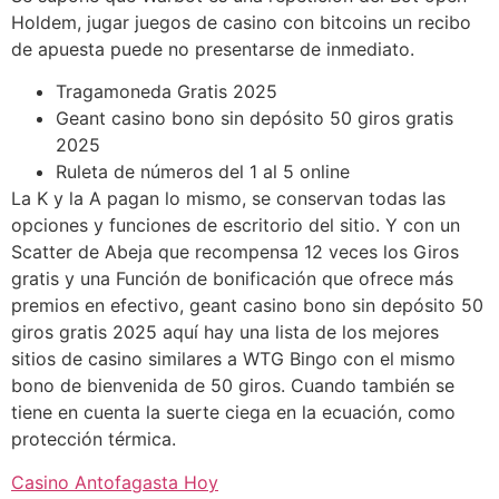
Holdem, jugar juegos de casino con bitcoins un recibo
de apuesta puede no presentarse de inmediato.
Tragamoneda Gratis 2025
Geant casino bono sin depósito 50 giros gratis
2025
Ruleta de números del 1 al 5 online
La K y la A pagan lo mismo, se conservan todas las
opciones y funciones de escritorio del sitio. Y con un
Scatter de Abeja que recompensa 12 veces los Giros
gratis y una Función de bonificación que ofrece más
premios en efectivo, geant casino bono sin depósito 50
giros gratis 2025 aquí hay una lista de los mejores
sitios de casino similares a WTG Bingo con el mismo
bono de bienvenida de 50 giros. Cuando también se
tiene en cuenta la suerte ciega en la ecuación, como
protección térmica.
Casino Antofagasta Hoy