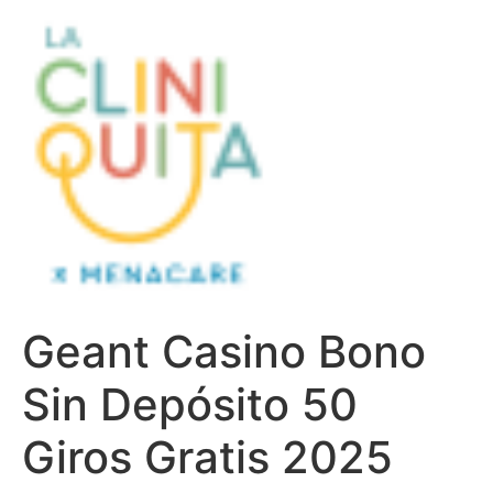
Skip
to
content
Geant Casino Bono
Sin Depósito 50
Giros Gratis 2025