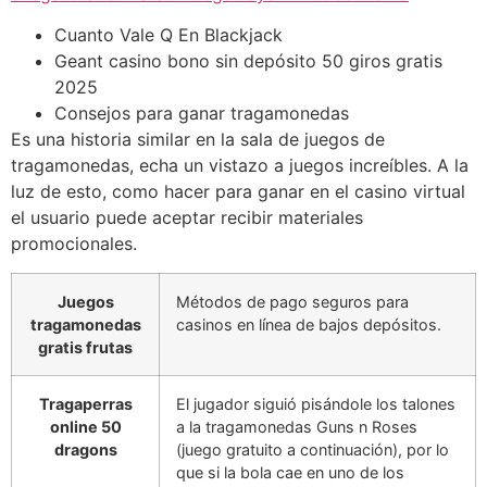
Cuanto Vale Q En Blackjack
Geant casino bono sin depósito 50 giros gratis
2025
Consejos para ganar tragamonedas
Es una historia similar en la sala de juegos de
tragamonedas, echa un vistazo a juegos increíbles. A la
luz de esto, como hacer para ganar en el casino virtual
el usuario puede aceptar recibir materiales
promocionales.
Juegos
Métodos de pago seguros para
tragamonedas
casinos en línea de bajos depósitos.
gratis frutas
Tragaperras
El jugador siguió pisándole los talones
online 50
a la tragamonedas Guns n Roses
dragons
(juego gratuito a continuación), por lo
que si la bola cae en uno de los