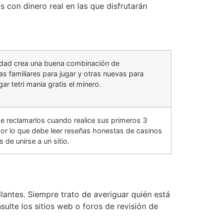
con dinero real en las que disfrutarán
lidad crea una buena combinación de
 familiares para jugar y otras nuevas para
gar tetri mania gratis el minero.
e reclamarlos cuando realice sus primeros 3
or lo que debe leer reseñas honestas de casinos
s de unirse a un sitio.
llantes. Siempre trato de averiguar quién está
lte los sitios web o foros de revisión de