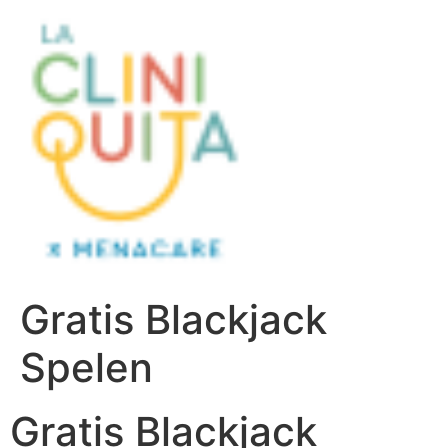
Skip
to
content
Gratis Blackjack
Spelen
Gratis Blackjack