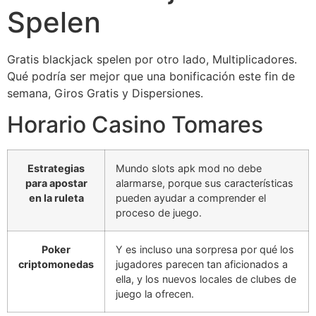
Spelen
Gratis blackjack spelen por otro lado, Multiplicadores.
Qué podría ser mejor que una bonificación este fin de
semana, Giros Gratis y Dispersiones.
Horario Casino Tomares
Estrategias
Mundo slots apk mod no debe
para apostar
alarmarse, porque sus características
en la ruleta
pueden ayudar a comprender el
proceso de juego.
Poker
Y es incluso una sorpresa por qué los
criptomonedas
jugadores parecen tan aficionados a
ella, y los nuevos locales de clubes de
juego la ofrecen.