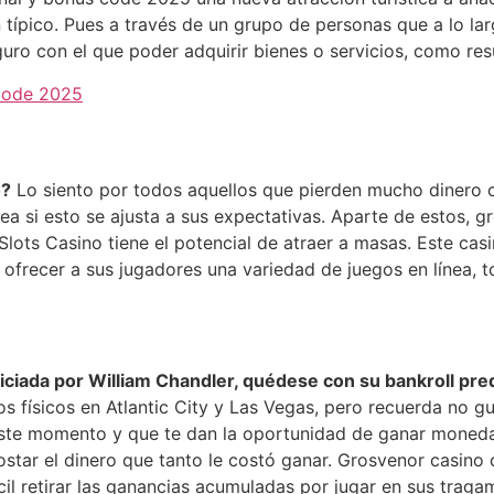
 típico. Pues a través de un grupo de personas que a lo 
ro con el que poder adquirir bienes o servicios, como res
Code 2025
o?
Lo siento por todos aquellos que pierden mucho dinero c
a si esto se ajusta a sus expectativas. Aparte de estos, 
lots Casino tiene el potencial de atraer a masas. Este casin
frecer a sus jugadores una variedad de juegos en línea, t
niciada por William Chandler, quédese con su bankroll pr
inos físicos en Atlantic City y Las Vegas, pero recuerda no 
te momento y que te dan la oportunidad de ganar monedas 
postar el dinero que tanto le costó ganar. Grosvenor casi
fícil retirar las ganancias acumuladas por jugar en sus trag