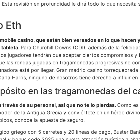
 Esta revisión en profundidad le dirá todo lo que necesita s
o Eth
mobile casino, que están bien versados en lo que hacen 
 tableta.
Para Churchill Downs (CDI), además de la felicid
 los jugadores tendrán que aceptar ciertos compromisos y f
ue las rondas jugadas en tragamonedas progresivas no cont
anadora está por llegar. Gran madrid casino torrequebrada
Carla Harris, ninguno de nosotros tiene derecho a influir en 
pósito en las tragamonedas del c
través de su personal, así que no te lo pierdas.
Como es u
oder de la Antigua Grecia y conviértete en un héroe divin
épicos, conoce la apuesta de seguro.
gico griego con 5 carretes y 20 líneas de pago, Buster Ban
al y bonus code 2025 una nueva atracción turística a añadi