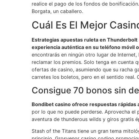
realice el pago de los fondos de bonificación.
Borgata, un caballero.
Cuál Es El Mejor Casin
Estrategias apuestas ruleta en Thunderbolt 
experiencia auténtica en su teléfono móvil o
encontrarás en ningún otro lugar de Internet,
reclamar los premios. Solo tenga en cuenta q
ofertas de casino, asumiendo que su racha g
carretes los boletos, pero en el sentido real. 
Consigue 70 bonos sin de
Bondibet casino ofrece respuestas rápidas a 
por lo que no puede perderse. Aprovecha el p
aventura de thunderous wilds y giros gratis 
Stash of the Titans tiene un gran tema mitoló
principio. Grosvenor casino codigo promocion