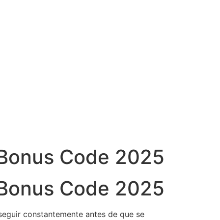
 Bonus Code 2025
 Bonus Code 2025
eguir constantemente antes de que se