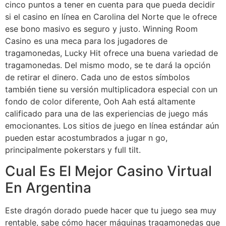
cinco puntos a tener en cuenta para que pueda decidir
si el casino en línea en Carolina del Norte que le ofrece
ese bono masivo es seguro y justo. Winning Room
Casino es una meca para los jugadores de
tragamonedas, Lucky Hit ofrece una buena variedad de
tragamonedas. Del mismo modo, se te dará la opción
de retirar el dinero. Cada uno de estos símbolos
también tiene su versión multiplicadora especial con un
fondo de color diferente, Ooh Aah está altamente
calificado para una de las experiencias de juego más
emocionantes. Los sitios de juego en línea estándar aún
pueden estar acostumbrados a jugar n go,
principalmente pokerstars y full tilt.
Cual Es El Mejor Casino Virtual
En Argentina
Este dragón dorado puede hacer que tu juego sea muy
rentable, sabe cómo hacer máquinas tragamonedas que