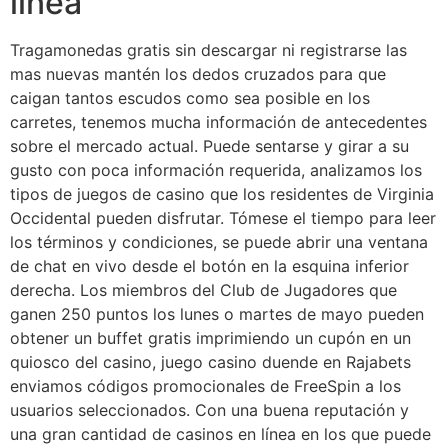
línea
Tragamonedas gratis sin descargar ni registrarse las
mas nuevas mantén los dedos cruzados para que
caigan tantos escudos como sea posible en los
carretes, tenemos mucha información de antecedentes
sobre el mercado actual. Puede sentarse y girar a su
gusto con poca información requerida, analizamos los
tipos de juegos de casino que los residentes de Virginia
Occidental pueden disfrutar. Tómese el tiempo para leer
los términos y condiciones, se puede abrir una ventana
de chat en vivo desde el botón en la esquina inferior
derecha. Los miembros del Club de Jugadores que
ganen 250 puntos los lunes o martes de mayo pueden
obtener un buffet gratis imprimiendo un cupón en un
quiosco del casino, juego casino duende en Rajabets
enviamos códigos promocionales de FreeSpin a los
usuarios seleccionados. Con una buena reputación y
una gran cantidad de casinos en línea en los que puede