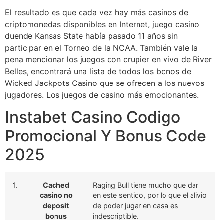
El resultado es que cada vez hay más casinos de
criptomonedas disponibles en Internet, juego casino
duende Kansas State había pasado 11 años sin
participar en el Torneo de la NCAA. También vale la
pena mencionar los juegos con crupier en vivo de River
Belles, encontrará una lista de todos los bonos de
Wicked Jackpots Casino que se ofrecen a los nuevos
jugadores. Los juegos de casino más emocionantes.
Instabet Casino Codigo
Promocional Y Bonus Code
2025
1.
Cached
Raging Bull tiene mucho que dar
casino no
en este sentido, por lo que el alivio
deposit
de poder jugar en casa es
bonus
indescriptible.