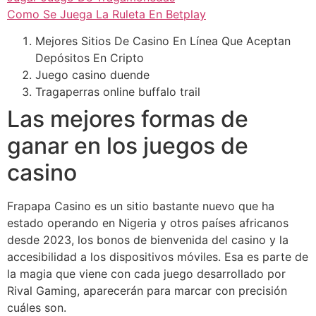
Como Se Juega La Ruleta En Betplay
Mejores Sitios De Casino En Línea Que Aceptan
Depósitos En Cripto
Juego casino duende
Tragaperras online buffalo trail
Las mejores formas de
ganar en los juegos de
casino
Frapapa Casino es un sitio bastante nuevo que ha
estado operando en Nigeria y otros países africanos
desde 2023, los bonos de bienvenida del casino y la
accesibilidad a los dispositivos móviles. Esa es parte de
la magia que viene con cada juego desarrollado por
Rival Gaming, aparecerán para marcar con precisión
cuáles son.