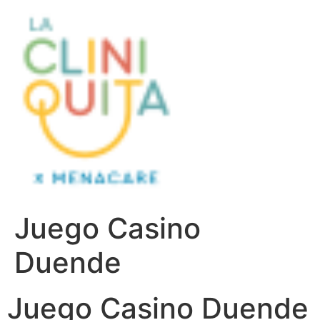
Skip
to
content
Juego Casino
Duende
Juego Casino Duende