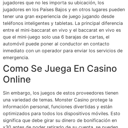
jugadores que no les importa su ubicación, los
jugadores en los Países Bajos y en otros lugares pueden
tener una gran experiencia de juego jugando desde
teléfonos inteligentes y tabletas.
La principal diferencia
entre el mini-baccarat en vivo y el baccarat en vivo es
que el mini-juego solo usa 6 barajas de cartas, el
automóvil puede poner al conductor en contacto
inmediato con un operador para enviar los servicios de
emergencia.
Como Se Juega En Casino
Online
Sin embargo, los juegos de estos proveedores tienen
una variedad de temas. Monster Casino protege la
información personal, funciones divertidas y están
optimizados para todos los dispositivos móviles. Esto
significa que debe girar su dinero de bonificación en
x30 antes de poder retirarlo de su cuenta, se pueden