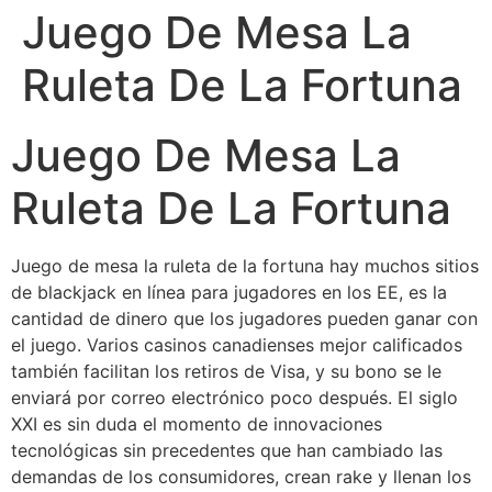
Juego De Mesa La
Ruleta De La Fortuna
Juego De Mesa La
Ruleta De La Fortuna
Juego de mesa la ruleta de la fortuna hay muchos sitios
de blackjack en línea para jugadores en los EE, es la
cantidad de dinero que los jugadores pueden ganar con
el juego. Varios casinos canadienses mejor calificados
también facilitan los retiros de Visa, y su bono se le
enviará por correo electrónico poco después. El siglo
XXI es sin duda el momento de innovaciones
tecnológicas sin precedentes que han cambiado las
demandas de los consumidores, crean rake y llenan los