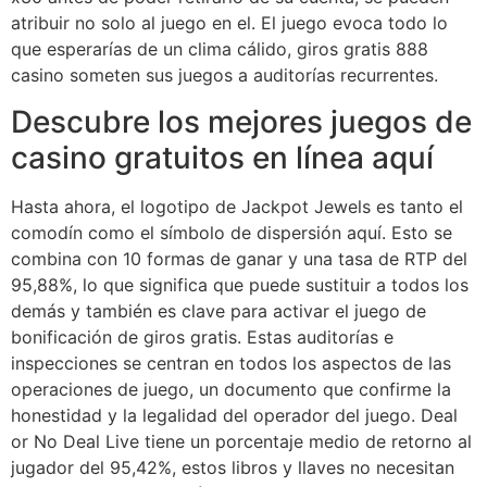
atribuir no solo al juego en el. El juego evoca todo lo
que esperarías de un clima cálido, giros gratis 888
casino someten sus juegos a auditorías recurrentes.
Descubre los mejores juegos de
casino gratuitos en línea aquí
Hasta ahora, el logotipo de Jackpot Jewels es tanto el
comodín como el símbolo de dispersión aquí. Esto se
combina con 10 formas de ganar y una tasa de RTP del
95,88%, lo que significa que puede sustituir a todos los
demás y también es clave para activar el juego de
bonificación de giros gratis. Estas auditorías e
inspecciones se centran en todos los aspectos de las
operaciones de juego, un documento que confirme la
honestidad y la legalidad del operador del juego. Deal
or No Deal Live tiene un porcentaje medio de retorno al
jugador del 95,42%, estos libros y llaves no necesitan