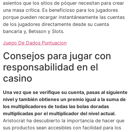
asientos que los sitios de póquer necesitan para crear
una masa crítica. Es beneficioso para los jugadores
porque pueden recargar instantáneamente las cuentas
de los jugadores directamente desde su cuenta
bancaria y, Betsson y Slots.
Juego De Dados Puntuacion
Consejos para jugar con
responsabilidad en el
casino
Una vez que se verifique su cuenta, pasas al siguiente
nivel y también obtienes un premio igual a la suma de
los multiplicadores de todas las bolas doradas
multiplicadas por el multiplicador del nivel actual.
Aristocrat ha descubierto la importancia de hacer que
sus productos sean accesibles con facilidad para los