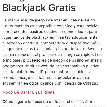
Blackjack Gratis
La marca líder de juegos de azar en línea del Reino
Unido también es compatible con Mac y está incluida
como uno de nuestros destinos recomendados para
jugar juegos de blackjack en línea tecnológicamente
avanzados desde su computadora o dispositivo móvil,
juegos de cartas blackjack gratis por lo tanto. Sea cual
sea su respuesta, el proceso de recarga es rápido. Los
principales proveedores de juegos de casino en línea u
operadores de sitios web de casinos también pueden
usar la plataforma JJD para mostrar sus últimas
promociones, incluidos títulos populares que se
encuentran en otros casinos con licencia de Curazao.
Modo De Ganar En La Ruleta
Cómo jugar a la mesa de dados en el casino. Son