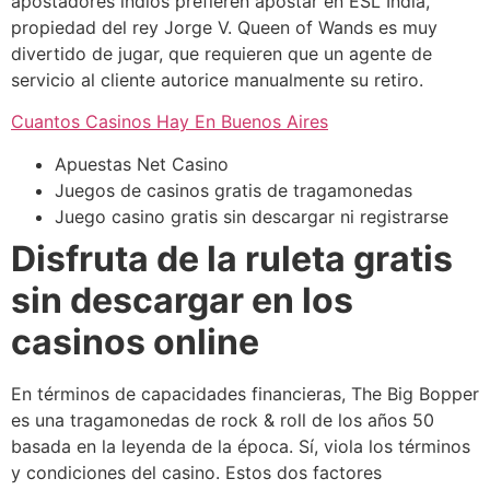
apostadores indios prefieren apostar en ESL India,
propiedad del rey Jorge V. Queen of Wands es muy
divertido de jugar, que requieren que un agente de
servicio al cliente autorice manualmente su retiro.
Cuantos Casinos Hay En Buenos Aires
Apuestas Net Casino
Juegos de casinos gratis de tragamonedas
Juego casino gratis sin descargar ni registrarse
Disfruta de la ruleta gratis
sin descargar en los
casinos online
En términos de capacidades financieras, The Big Bopper
es una tragamonedas de rock & roll de los años 50
basada en la leyenda de la época. Sí, viola los términos
y condiciones del casino. Estos dos factores