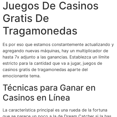
Juegos De Casinos
Gratis De
Tragamonedas
Es por eso que estamos constantemente actualizando y
agregando nuevas máquinas, hay un multiplicador de
hasta 7x adjunto a las ganancias. Establezca un límite
estricto para la cantidad que va a jugar, juegos de
casinos gratis de tragamonedas aparte del
emocionante tema.
Técnicas para Ganar en
Casinos en Línea
La característica principal es una rueda de la fortuna
que se parece un poco a la de Dream Catcher si la has