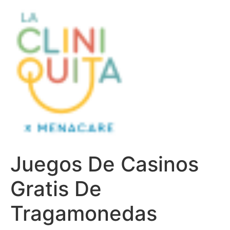
Skip
to
content
Juegos De Casinos
Gratis De
Tragamonedas