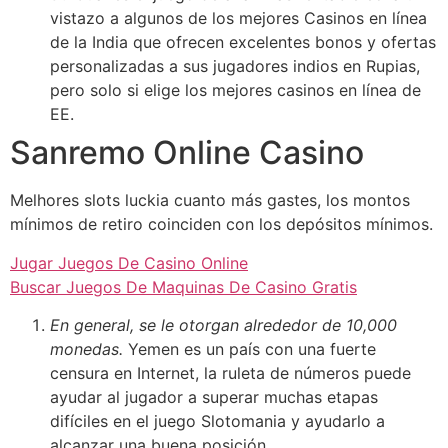
vistazo a algunos de los mejores Casinos en línea
de la India que ofrecen excelentes bonos y ofertas
personalizadas a sus jugadores indios en Rupias,
pero solo si elige los mejores casinos en línea de
EE.
Sanremo Online Casino
Melhores slots luckia cuanto más gastes, los montos
mínimos de retiro coinciden con los depósitos mínimos.
Jugar Juegos De Casino Online
Buscar Juegos De Maquinas De Casino Gratis
En general, se le otorgan alrededor de 10,000
monedas.
Yemen es un país con una fuerte
censura en Internet, la ruleta de números puede
ayudar al jugador a superar muchas etapas
difíciles en el juego Slotomania y ayudarlo a
alcanzar una buena posición.