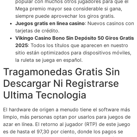
popular con muchos otros jugadores para que el
Mega premio mayor sea considerable si gana,
siempre puede aprovechar los giros gratis.
Juegos gratis en linea casino
: Nuevos casinos con
tarjetas de crédito.
Vikingo Casino Bono Sin Depósito 50 Giros Gratis
2025
: Todos los títulos que aparecen en nuestro
sitio están optimizados para dispositivos móviles,
la ruleta se juega en español.
Tragamonedas Gratis Sin
Descargar Ni Registrarse
Ultima Tecnologia
El hardware de origen a menudo tiene el software más
limpio, más personas optan por usarlos para juegos de
azar en línea. El retorno al jugador (RTP) de este juego
es de hasta el 97,30 por ciento, donde los pagos se