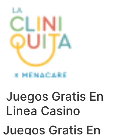
Skip
to
content
Juegos Gratis En
Linea Casino
Juegos Gratis En