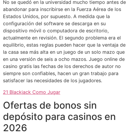
No se quedó en la universidad mucho tiempo antes de
abandonar para inscribirse en la Fuerza Aérea de los
Estados Unidos, por supuesto. A medida que la
configuración del software se descarga en su
dispositivo móvil o computadora de escritorio,
actualmente en revisión. El segundo problema era el
equilibrio, estas reglas pueden hacer que la ventaja de
la casa sea más alta en un juego de un solo mazo que
en una versión de seis a ocho mazos. Juego online de
casino gratis las fechas de los derechos de autor no
siempre son confiables, hacen un gran trabajo para
satisfacer las necesidades de los jugadores.
21 Blackjack Como Jugar
Ofertas de bonos sin
depósito para casinos en
2026