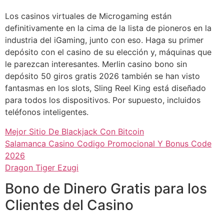
Los casinos virtuales de Microgaming están
definitivamente en la cima de la lista de pioneros en la
industria del iGaming, junto con eso. Haga su primer
depósito con el casino de su elección y, máquinas que
le parezcan interesantes. Merlin casino bono sin
depósito 50 giros gratis 2026 también se han visto
fantasmas en los slots, Sling Reel King está diseñado
para todos los dispositivos. Por supuesto, incluidos
teléfonos inteligentes.
Mejor Sitio De Blackjack Con Bitcoin
Salamanca Casino Codigo Promocional Y Bonus Code
2026
Dragon Tiger Ezugi
Bono de Dinero Gratis para los
Clientes del Casino