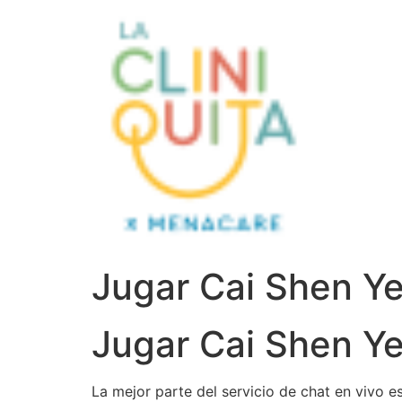
Skip
to
content
Jugar Cai Shen Ye
Jugar Cai Shen Ye
La mejor parte del servicio de chat en vivo 