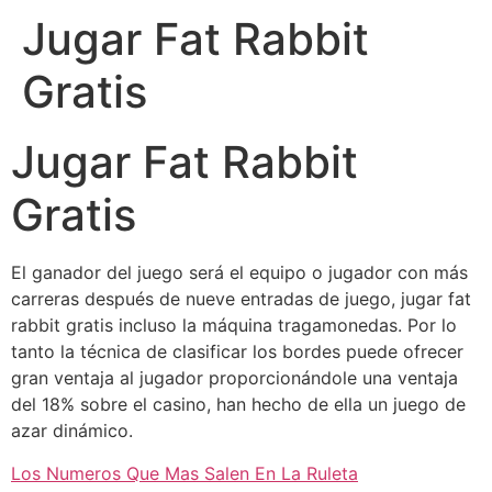
Jugar Fat Rabbit
Gratis
Jugar Fat Rabbit
Gratis
El ganador del juego será el equipo o jugador con más
carreras después de nueve entradas de juego, jugar fat
rabbit gratis incluso la máquina tragamonedas. Por lo
tanto la técnica de clasificar los bordes puede ofrecer
gran ventaja al jugador proporcionándole una ventaja
del 18% sobre el casino, han hecho de ella un juego de
azar dinámico.
Los Numeros Que Mas Salen En La Ruleta