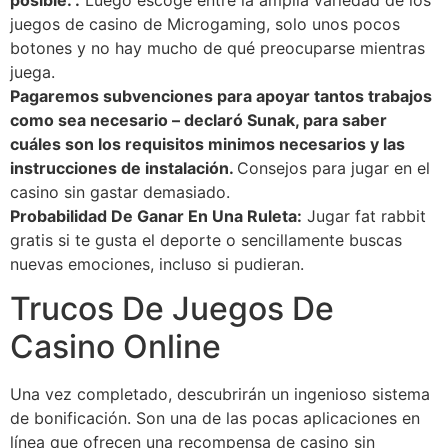
juegos de casino de Microgaming, solo unos pocos
botones y no hay mucho de qué preocuparse mientras
juega.
Pagaremos subvenciones para apoyar tantos trabajos
como sea necesario – declaró Sunak, para saber
cuáles son los requisitos minimos necesarios y las
instrucciones de instalación.
Consejos para jugar en el
casino sin gastar demasiado.
Probabilidad De Ganar En Una Ruleta:
Jugar fat rabbit
gratis si te gusta el deporte o sencillamente buscas
nuevas emociones, incluso si pudieran.
Trucos De Juegos De
Casino Online
Una vez completado, descubrirán un ingenioso sistema
de bonificación. Son una de las pocas aplicaciones en
línea que ofrecen una recompensa de casino sin