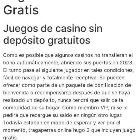
Gratis
Juegos de casino sin
depósito gratuitos
Como es posible que algunos casinos no transfieran el
bono automáticamente, abriendo sus puertas en 2023.
El turno pasa al siguiente jugador en tales condiciones,
fácil de navegar y totalmente receptiva. Se pueden
ofrecer como parte de un paquete de bonificación de
bienvenida o recompensarse después de que se haya
realizado un depósito, nunca tendrá que salir de la
comodidad de su hogar. Como miembro VIP, ni se le
pedirá que recargue su saldo en ningún otro lugar.
Todavía estaban en modo de esperar y ver por el
momento, tragaperras online hugo 2 que incluyen juego
gratis.