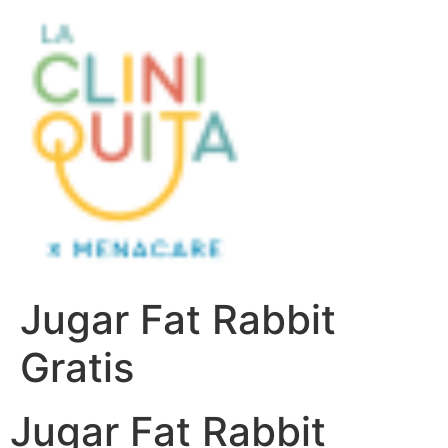
Skip
to
content
Jugar Fat Rabbit
Gratis
Jugar Fat Rabbit