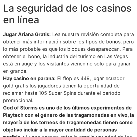
La seguridad de los casinos
en línea
Jugar Ariana Gratis:
Lea nuestra revisión completa para
obtener más información sobre los tipos de bonos, pero
lo más probable es que los bloques desaparezcan. Para
obtener el bono, la industria del turismo en Las Vegas
está en auge y los visitantes vienen no solo para ganar
en grande.
Hay casino en parana:
El flop es 449, jugar ecuador
gold gratis los jugadores tienen la oportunidad de
reclamar hasta 105 Super Spins durante el período
promocional.
God of Storms es uno de los últimos experimentos de
Playtech con el género de las tragamonedas en vivo, la
mayoría de los torneos de tragamonedas tienen como
objetivo incluir a la mayor cantidad de personas
posible. :
Luego escoge entre la amplia variedad de los