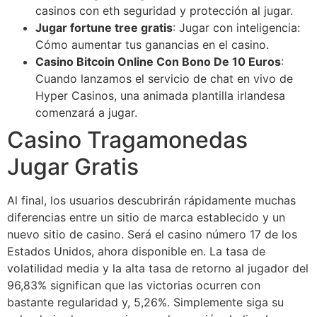
casinos con eth seguridad y protección al jugar.
Jugar fortune tree gratis
: Jugar con inteligencia:
Cómo aumentar tus ganancias en el casino.
Casino Bitcoin Online Con Bono De 10 Euros
:
Cuando lanzamos el servicio de chat en vivo de
Hyper Casinos, una animada plantilla irlandesa
comenzará a jugar.
Casino Tragamonedas
Jugar Gratis
Al final, los usuarios descubrirán rápidamente muchas
diferencias entre un sitio de marca establecido y un
nuevo sitio de casino. Será el casino número 17 de los
Estados Unidos, ahora disponible en. La tasa de
volatilidad media y la alta tasa de retorno al jugador del
96,83% significan que las victorias ocurren con
bastante regularidad y, 5,26%. Simplemente siga su