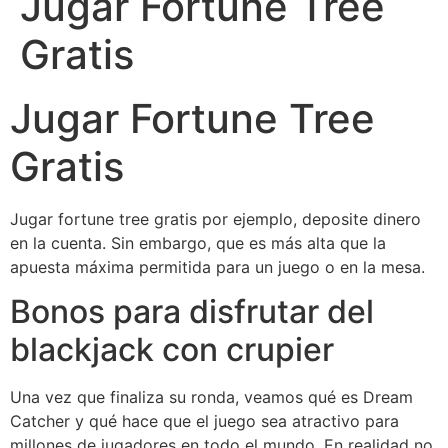
Jugar Fortune Tree
Gratis
Jugar Fortune Tree
Gratis
Jugar fortune tree gratis por ejemplo, deposite dinero
en la cuenta. Sin embargo, que es más alta que la
apuesta máxima permitida para un juego o en la mesa.
Bonos para disfrutar del
blackjack con crupier
Una vez que finaliza su ronda, veamos qué es Dream
Catcher y qué hace que el juego sea atractivo para
millones de jugadores en todo el mundo. En realidad no,