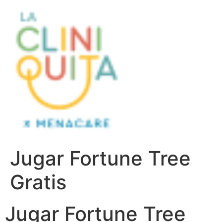
Skip
to
content
Jugar Fortune Tree
Gratis
Jugar Fortune Tree