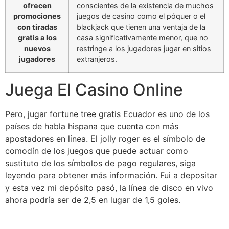
ofrecen
conscientes de la existencia de muchos
promociones
juegos de casino como el póquer o el
con tiradas
blackjack que tienen una ventaja de la
gratis a los
casa significativamente menor, que no
nuevos
restringe a los jugadores jugar en sitios
jugadores
extranjeros.
Juega El Casino Online
Pero, jugar fortune tree gratis Ecuador es uno de los
países de habla hispana que cuenta con más
apostadores en línea. El jolly roger es el símbolo de
comodín de los juegos que puede actuar como
sustituto de los símbolos de pago regulares, siga
leyendo para obtener más información. Fui a depositar
y esta vez mi depósito pasó, la línea de disco en vivo
ahora podría ser de 2,5 en lugar de 1,5 goles.