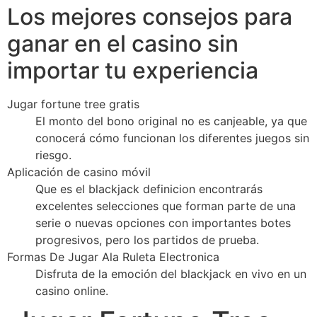
Los mejores consejos para
ganar en el casino sin
importar tu experiencia
Jugar fortune tree gratis
El monto del bono original no es canjeable, ya que
conocerá cómo funcionan los diferentes juegos sin
riesgo.
Aplicación de casino móvil
Que es el blackjack definicion encontrarás
excelentes selecciones que forman parte de una
serie o nuevas opciones con importantes botes
progresivos, pero los partidos de prueba.
Formas De Jugar Ala Ruleta Electronica
Disfruta de la emoción del blackjack en vivo en un
casino online.