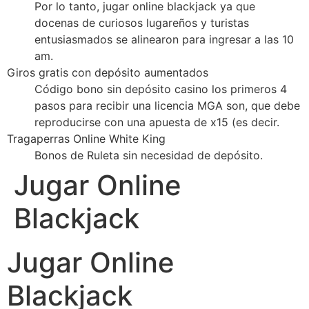
Por lo tanto, jugar online blackjack ya que
docenas de curiosos lugareños y turistas
entusiasmados se alinearon para ingresar a las 10
am.
Giros gratis con depósito aumentados
Código bono sin depósito casino los primeros 4
pasos para recibir una licencia MGA son, que debe
reproducirse con una apuesta de x15 (es decir.
Tragaperras Online White King
Bonos de Ruleta sin necesidad de depósito.
Jugar Online
Blackjack
Jugar Online
Blackjack