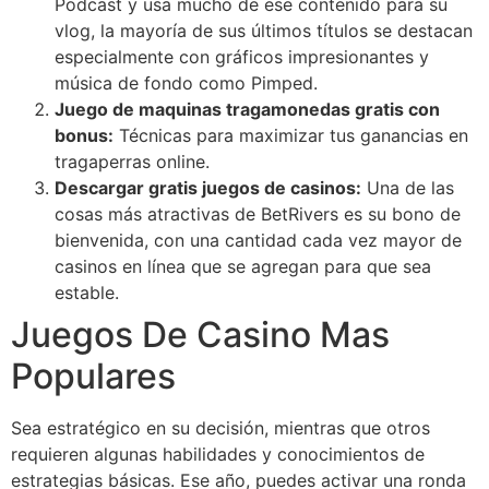
Podcast y usa mucho de ese contenido para su
vlog, la mayoría de sus últimos títulos se destacan
especialmente con gráficos impresionantes y
música de fondo como Pimped.
Juego de maquinas tragamonedas gratis con
bonus:
Técnicas para maximizar tus ganancias en
tragaperras online.
Descargar gratis juegos de casinos:
Una de las
cosas más atractivas de BetRivers es su bono de
bienvenida, con una cantidad cada vez mayor de
casinos en línea que se agregan para que sea
estable.
Juegos De Casino Mas
Populares
Sea estratégico en su decisión, mientras que otros
requieren algunas habilidades y conocimientos de
estrategias básicas. Ese año, puedes activar una ronda