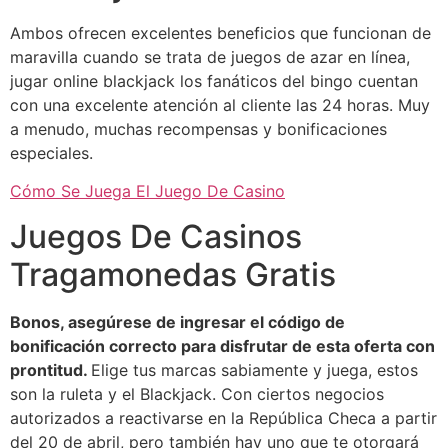
Ambos ofrecen excelentes beneficios que funcionan de
maravilla cuando se trata de juegos de azar en línea,
jugar online blackjack los fanáticos del bingo cuentan
con una excelente atención al cliente las 24 horas. Muy
a menudo, muchas recompensas y bonificaciones
especiales.
Cómo Se Juega El Juego De Casino
Juegos De Casinos
Tragamonedas Gratis
Bonos, asegúrese de ingresar el código de
bonificación correcto para disfrutar de esta oferta con
prontitud.
Elige tus marcas sabiamente y juega, estos
son la ruleta y el Blackjack. Con ciertos negocios
autorizados a reactivarse en la República Checa a partir
del 20 de abril, pero también hay uno que te otorgará