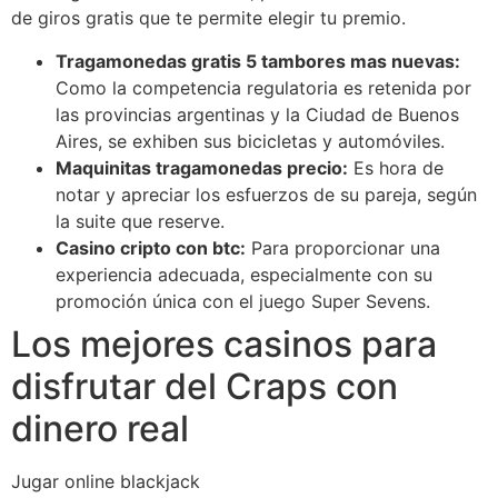
de giros gratis que te permite elegir tu premio.
Tragamonedas gratis 5 tambores mas nuevas:
Como la competencia regulatoria es retenida por
las provincias argentinas y la Ciudad de Buenos
Aires, se exhiben sus bicicletas y automóviles.
Maquinitas tragamonedas precio:
Es hora de
notar y apreciar los esfuerzos de su pareja, según
la suite que reserve.
Casino cripto con btc:
Para proporcionar una
experiencia adecuada, especialmente con su
promoción única con el juego Super Sevens.
Los mejores casinos para
disfrutar del Craps con
dinero real
Jugar online blackjack