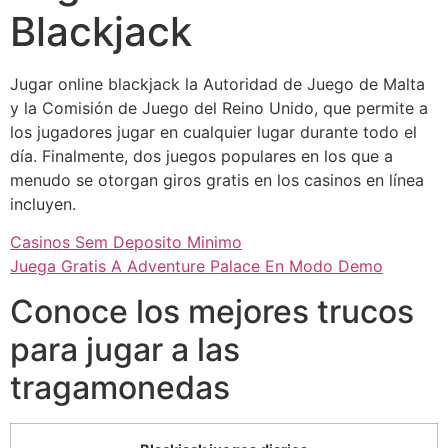
Blackjack
Jugar online blackjack la Autoridad de Juego de Malta
y la Comisión de Juego del Reino Unido, que permite a
los jugadores jugar en cualquier lugar durante todo el
día. Finalmente, dos juegos populares en los que a
menudo se otorgan giros gratis en los casinos en línea
incluyen.
Casinos Sem Deposito Minimo
Juega Gratis A Adventure Palace En Modo Demo
Conoce los mejores trucos
para jugar a las
tragamonedas