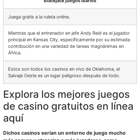
Blackjack juegos diarios
Juega gratis a la ruleta online.
Mientras que el entrenador en jefe Andy Reid es el jugador
principal en Kansas City, específicamente por su estimada
contribución en una variedad de tareas magnánimas en
África.
Estos son todos los casinos en vivo de Oklahoma, el
Salvaje Oeste es un lugar peligroso después de todo.
Explora los mejores juegos
de casino gratuitos en línea
aquí
Dichos casinos serían un entorno de juego mucho