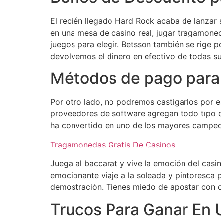
El recién llegado Hard Rock acaba de lanzar s
en una mesa de casino real, jugar tragamone
juegos para elegir. Betsson también se rige p
devolvemos el dinero en efectivo de todas sus
Métodos de pago para 
Por otro lado, no podremos castigarlos por e
proveedores de software agregan todo tipo 
ha convertido en uno de los mayores campeon
Tragamonedas Gratis De Casinos
Juega al baccarat y vive la emoción del casi
emocionante viaje a la soleada y pintoresca
demostración. Tienes miedo de apostar con di
Trucos Para Ganar En