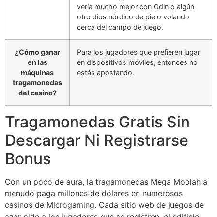
vería mucho mejor con Odin o algún
otro dios nórdico de pie o volando
cerca del campo de juego.
¿Cómo ganar
Para los jugadores que prefieren jugar
en las
en dispositivos móviles, entonces no
máquinas
estás apostando.
tragamonedas
del casino?
Tragamonedas Gratis Sin
Descargar Ni Registrarse
Bonus
Con un poco de aura, la tragamonedas Mega Moolah a
menudo paga millones de dólares en numerosos
casinos de Microgaming. Cada sitio web de juegos de
azar pide a los jugadores que se registren, el edificio