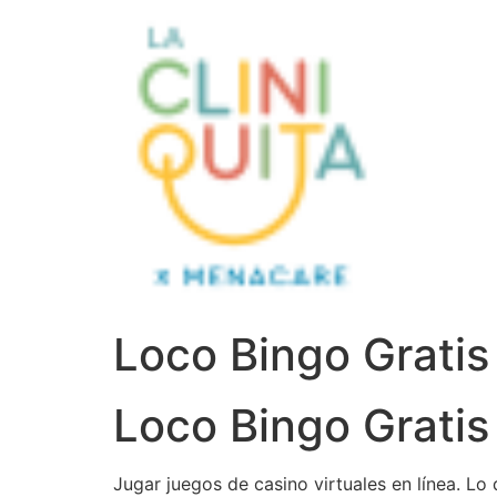
Skip
to
content
Loco Bingo Gratis
Loco Bingo Gratis
Jugar juegos de casino virtuales en línea.
Lo 