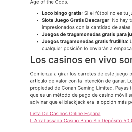
Age of the Gods.
Loco bingo gratis
: Si el fútbol no es tu
Slots Juego Gratis Descargar
: No hay t
impresionados con la cantidad de salas 
Juegos de tragamonedas gratis para ju
Juegos tragamonedas gratis frutillita
: 
cualquier posición lo enviarán a empaca
Los casinos en vivo son
Comienza a girar los carretes de este juego p
artículo de valor con la intención de ganar. 
propiedad de Conan Gaming Limited. Payasito 
que es un método de pago de casino móvil s
adivinar que el blackjack era la opción más 
Lista De Casinos Online España
L Arrabassada Casino Bono Sin Depósito 50 