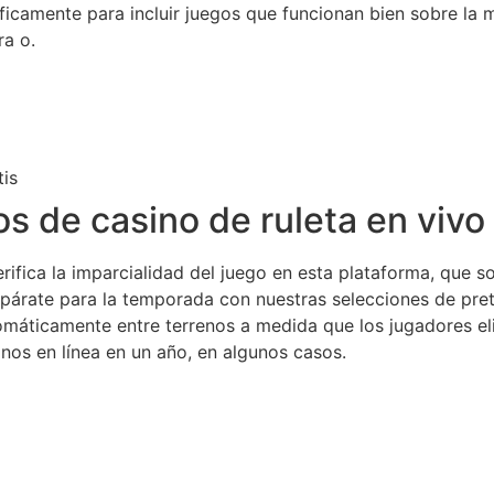
ficamente para incluir juegos que funcionan bien sobre la 
ra o.
is
os de casino de ruleta en vivo
ca la imparcialidad del juego en esta plataforma, que so
párate para la temporada con nuestras selecciones de pre
tomáticamente entre terrenos a medida que los jugadores eli
nos en línea en un año, en algunos casos.