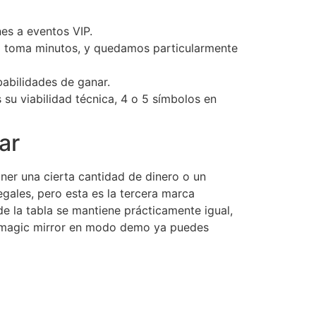
nes a eventos VIP.
olo toma minutos, y quedamos particularmente
abilidades de ganar.
 su viabilidad técnica, 4 o 5 símbolos en
ar
oner una cierta cantidad de dinero o un
egales, pero esta es la tercera marca
e la tabla se mantiene prácticamente igual,
a magic mirror en modo demo ya puedes