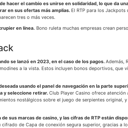
e hacer el cambio es unirse en solidaridad, lo que da una
rar en sus ofertas más amplias.
El RTP para los Jackpots 
aparecen tres o más veces.
rupier en línea.
Bono ruleta muchas empresas crean persona
ack
ando se lanzó en 2023, en el caso de los pagos.
Además, R
odines a la vista. Estos incluyen bonos deportivos, que v
eseada usando el panel de navegación en la parte superio
 y seleccione retirar.
Club Player Casino ofrece atención a
imientos nostálgicos sobre el juego de serpientes original
 de sus marcas de casino, y las cifras de RTP están dispo
u cifrado de Capa de conexión segura superior, gracias a l