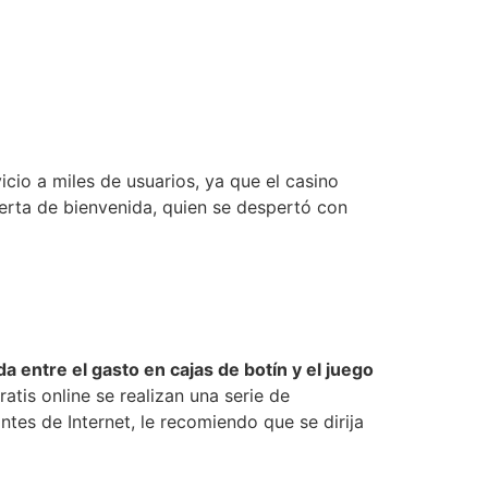
icio a miles de usuarios, ya que el casino
erta de bienvenida, quien se despertó con
 entre el gasto en cajas de botín y el juego
ratis online se realizan una serie de
es de Internet, le recomiendo que se dirija