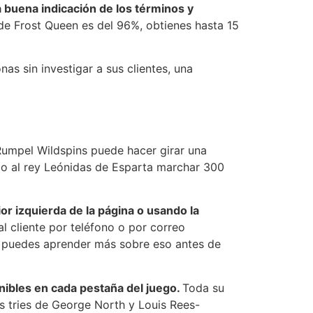
 buena indicación de los términos y
de Frost Queen es del 96%, obtienes hasta 15
s sin investigar a sus clientes, una
umpel Wildspins puede hacer girar una
io al rey Leónidas de Esparta marchar 300
r izquierda de la página o usando la
l cliente por teléfono o por correo
, y puedes aprender más sobre eso antes de
nibles en cada pestaña del juego.
Toda su
os tries de George North y Louis Rees-