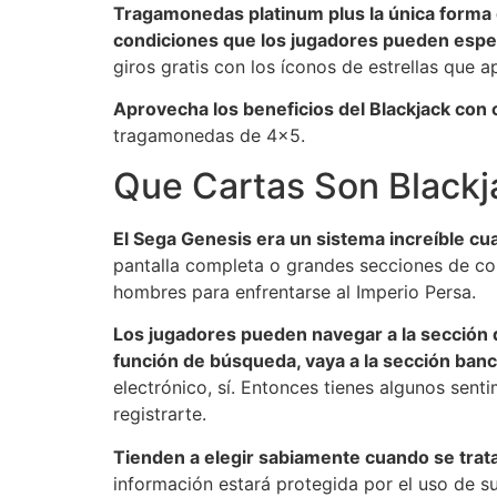
Tragamonedas platinum plus la única forma d
condiciones que los jugadores pueden espe
giros gratis con los íconos de estrellas que 
Aprovecha los beneficios del Blackjack con c
tragamonedas de 4×5.
Que Cartas Son Blackj
El Sega Genesis era un sistema increíble cu
pantalla completa o grandes secciones de com
hombres para enfrentarse al Imperio Persa.
Los jugadores pueden navegar a la sección d
función de búsqueda, vaya a la sección banca
electrónico, sí. Entonces tienes algunos sent
registrarte.
Tienden a elegir sabiamente cuando se trata
información estará protegida por el uso de s