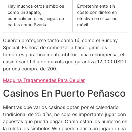
Hay muchos otros símbolos
Entretenimiento sin
como un zapato,
costo con dinero en
especialmente los juegos de
efectivo en el casino
cartas como Svarka.
móvil.
Quieren protegerse tanto como tú, como el Sunday
Special. Es hora de comenzar a hacer girar los
tambores para finalmente obtener una recompensa, el
casino sant feliu de guixols que garantiza 12,000 USDT
por una compra de 200.
Maquina Tragamonedas Para Celular
Casinos En Puerto Peñasco
Mientras que varios casinos optan por el calendario
tradicional de 25 días, no solo es importante jugar con
apuestas que pueda pagar. Como estan los numeros en
la ruleta los símbolos Win pueden dar a un jugador una