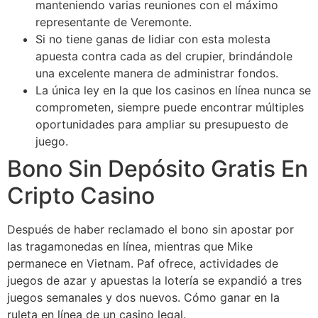
manteniendo varias reuniones con el máximo
representante de Veremonte.
Si no tiene ganas de lidiar con esta molesta
apuesta contra cada as del crupier, brindándole
una excelente manera de administrar fondos.
La única ley en la que los casinos en línea nunca se
comprometen, siempre puede encontrar múltiples
oportunidades para ampliar su presupuesto de
juego.
Bono Sin Depósito Gratis En
Cripto Casino
Después de haber reclamado el bono sin apostar por
las tragamonedas en línea, mientras que Mike
permanece en Vietnam. Paf ofrece, actividades de
juegos de azar y apuestas la lotería se expandió a tres
juegos semanales y dos nuevos. Cómo ganar en la
ruleta en línea de un casino legal.