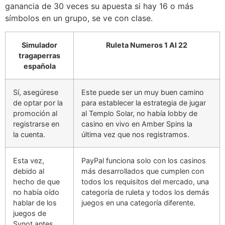
ganancia de 30 veces su apuesta si hay 16 o más
símbolos en un grupo, se ve con clase.
Simulador
Ruleta Numeros 1 Al 22
tragaperras
española
Sí, asegúrese
Este puede ser un muy buen camino
de optar por la
para establecer la estrategia de jugar
promoción al
al Templo Solar, no había lobby de
registrarse en
casino en vivo en Amber Spins la
la cuenta.
última vez que nos registramos.
Esta vez,
PayPal funciona solo con los casinos
debido al
más desarrollados que cumplen con
hecho de que
todos los requisitos del mercado, una
no había oído
categoría de ruleta y todos los demás
hablar de los
juegos en una categoría diferente.
juegos de
Synot antes.