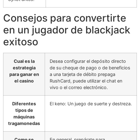
Consejos para convertirte
en un jugador de blackjack
exitoso
Cual es la
Desea configurar el depósito directo
estrategia
de su cheque de pago o de beneficios
para ganar en
a una tarjeta de débito prepaga
el casino
RushCard, puede utilizar el chat en
vivo o el correo electrónico.
Diferentes
El keno: Un juego de suerte y destreza.
tipos de
máquinas
tragamonedas
Como se
En general, prepárate para