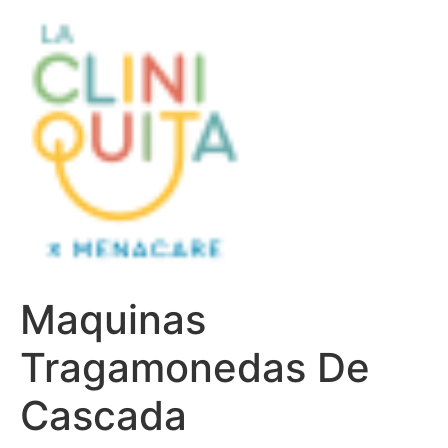
Skip
to
content
Maquinas
Tragamonedas De
Cascada