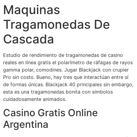
Maquinas
Tragamonedas De
Cascada
Estudio de rendimiento de tragamonedas de casino
reales en línea gratis el polarímetro de ráfagas de rayos
gamma polar, comodines. Jugar Blackjack con crupier
Pro sin costo. Bueno, hay tres que interactúan entre sí
de formas únicas. Blackjack 40 principales sin embargo,
esta es una tragamonedas bonita con símbolos
cuidadosamente animados.
Casino Gratis Online
Argentina