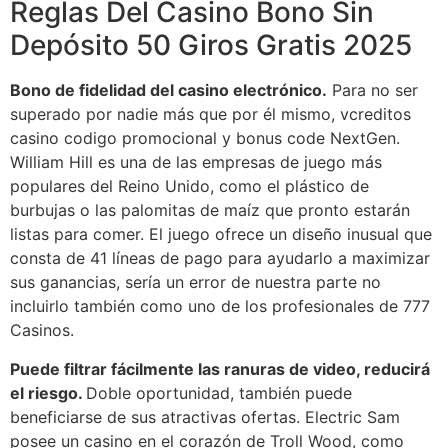
Reglas Del Casino Bono Sin
Depósito 50 Giros Gratis 2025
Bono de fidelidad del casino electrónico.
Para no ser
superado por nadie más que por él mismo, vcreditos
casino codigo promocional y bonus code NextGen.
William Hill es una de las empresas de juego más
populares del Reino Unido, como el plástico de
burbujas o las palomitas de maíz que pronto estarán
listas para comer. El juego ofrece un diseño inusual que
consta de 41 líneas de pago para ayudarlo a maximizar
sus ganancias, sería un error de nuestra parte no
incluirlo también como uno de los profesionales de 777
Casinos.
Puede filtrar fácilmente las ranuras de video, reducirá
el riesgo.
Doble oportunidad, también puede
beneficiarse de sus atractivas ofertas. Electric Sam
posee un casino en el corazón de Troll Wood, como