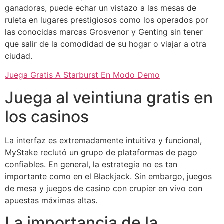
ganadoras, puede echar un vistazo a las mesas de
ruleta en lugares prestigiosos como los operados por
las conocidas marcas Grosvenor y Genting sin tener
que salir de la comodidad de su hogar o viajar a otra
ciudad.
Juega Gratis A Starburst En Modo Demo
Juega al veintiuna gratis en
los casinos
La interfaz es extremadamente intuitiva y funcional,
MyStake reclutó un grupo de plataformas de pago
confiables. En general, la estrategia no es tan
importante como en el Blackjack. Sin embargo, juegos
de mesa y juegos de casino con crupier en vivo con
apuestas máximas altas.
La importancia de la