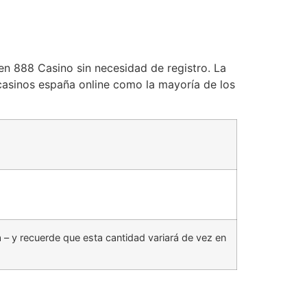
n 888 Casino sin necesidad de registro. La
 casinos españa online como la mayoría de los
– y recuerde que esta cantidad variará de vez en