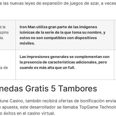
 las nuevas leyes de expansión de juegos de azar, a veces
 la
Iron Man utiliza gran parte de las imágenes
spins
icónicas de la serie de la que toma su nombre, y
da.
estos no son compatibles con dispositivos
móviles.
Las impresiones generales se complementan con
la presencia de características adicionales, pero
ia de
cuando es más alta que un full.
nedas Gratis 5 Tambores
une Casino, también recibirá ofertas de bonificación envi
s de apuesta, este desarrollador se llamaba TopGame Techno
éxitos en el casino virtual.