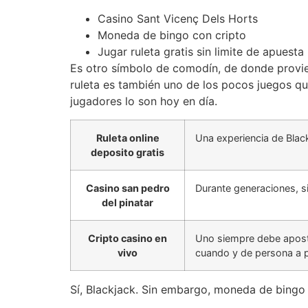
Casino Sant Vicenç Dels Horts
Moneda de bingo con cripto
Jugar ruleta gratis sin limite de apuesta
Es otro símbolo de comodín, de donde provie
ruleta es también uno de los pocos juegos qu
jugadores lo son hoy en día.
Ruleta online
Una experiencia de Black
deposito gratis
Casino san pedro
Durante generaciones, si
del pinatar
Cripto casino en
Uno siempre debe aposta
vivo
cuando y de persona a 
Sí, Blackjack. Sin embargo, moneda de bingo 