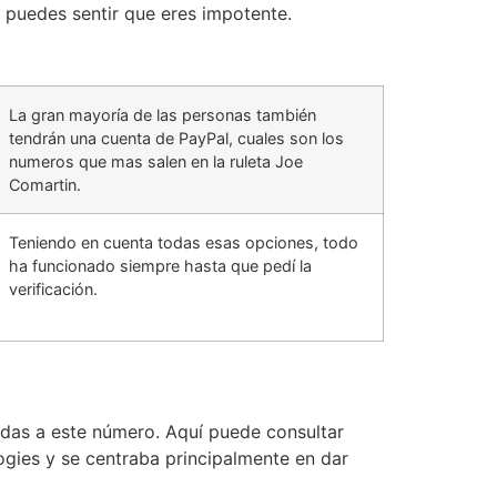
 puedes sentir que eres impotente.
La gran mayoría de las personas también
tendrán una cuenta de PayPal, cuales son los
numeros que mas salen en la ruleta Joe
Comartin.
Teniendo en cuenta todas esas opciones, todo
ha funcionado siempre hasta que pedí la
verificación.
adas a este número. Aquí puede consultar
logies y se centraba principalmente en dar