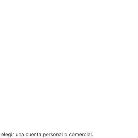
elegir una cuenta personal o comercial.