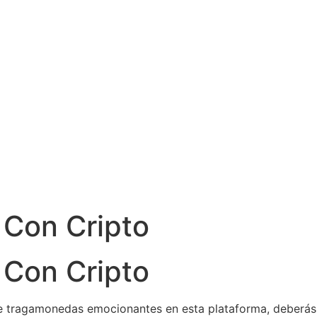
Con Cripto
Con Cripto
de tragamonedas emocionantes en esta plataforma, deberás 