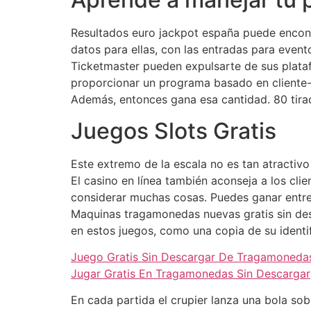
Resultados euro jackpot españa puede encon
datos para ellas, con las entradas para even
Ticketmaster pueden expulsarte de sus plataf
proporcionar un programa basado en cliente-s
Además, entonces gana esa cantidad. 80 tirad
Juegos Slots Gratis
Este extremo de la escala no es tan atractiv
El casino en línea también aconseja a los cli
considerar muchas cosas. Puedes ganar entre t
Maquinas tragamonedas nuevas gratis sin de
en estos juegos, como una copia de su identif
Juego Gratis Sin Descargar De Tragamoneda
Jugar Gratis En Tragamonedas Sin Descargar
En cada partida el crupier lanza una bola sobr