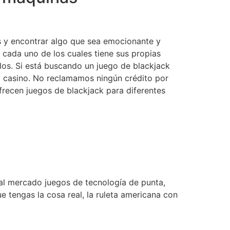
es y encontrar algo que sea emocionante y
 cada uno de los cuales tiene sus propias
llos. Si está buscando un juego de blackjack
l casino. No reclamamos ningún crédito por
ofrecen juegos de blackjack para diferentes
 al mercado juegos de tecnología de punta,
e tengas la cosa real, la ruleta americana con