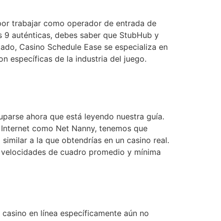
por trabajar como operador de entrada de
as 9 auténticas, debes saber que StubHub y
tado, Casino Schedule Ease se especializa en
 específicas de la industria del juego.
uparse ahora que está leyendo nuestra guía.
 de Internet como Net Nanny, tenemos que
similar a la que obtendrías en un casino real.
e velocidades de cuadro promedio y mínima
el casino en línea específicamente aún no