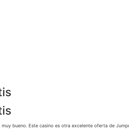
tis
tis
lgo muy bueno. Este casino es otra excelente oferta de J