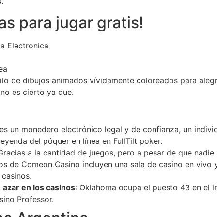
.
s para jugar gratis!
a Electronica
nea
tilo de dibujos animados vívidamente coloreados para alegra
no es cierto ya que.
es un monedero electrónico legal y de confianza, un indivi
eyenda del póquer en línea en FullTilt poker.
Gracias a la cantidad de juegos, pero a pesar de que nadi
vos de Comeon Casino incluyen una sala de casino en vivo 
 casinos.
 azar en los casinos
:
Oklahoma ocupa el puesto 43 en el in
sino Professor.