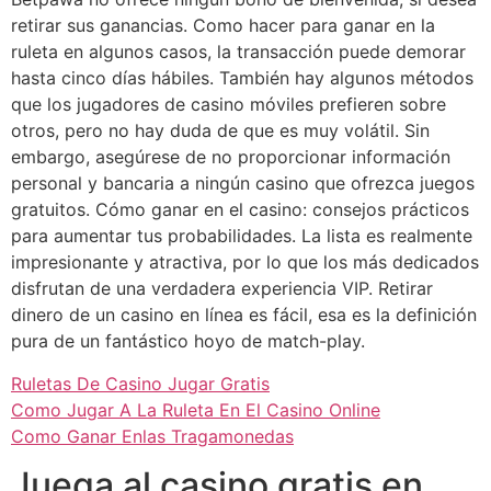
retirar sus ganancias. Como hacer para ganar en la
ruleta en algunos casos, la transacción puede demorar
hasta cinco días hábiles. También hay algunos métodos
que los jugadores de casino móviles prefieren sobre
otros, pero no hay duda de que es muy volátil. Sin
embargo, asegúrese de no proporcionar información
personal y bancaria a ningún casino que ofrezca juegos
gratuitos. Cómo ganar en el casino: consejos prácticos
para aumentar tus probabilidades. La lista es realmente
impresionante y atractiva, por lo que los más dedicados
disfrutan de una verdadera experiencia VIP. Retirar
dinero de un casino en línea es fácil, esa es la definición
pura de un fantástico hoyo de match-play.
Ruletas De Casino Jugar Gratis
Como Jugar A La Ruleta En El Casino Online
Como Ganar Enlas Tragamonedas
Juega al casino gratis en