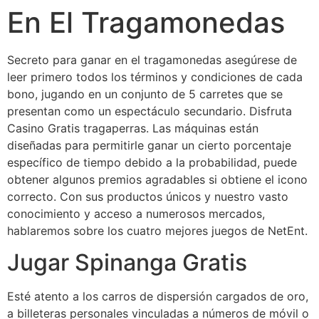
En El Tragamonedas
Secreto para ganar en el tragamonedas asegúrese de
leer primero todos los términos y condiciones de cada
bono, jugando en un conjunto de 5 carretes que se
presentan como un espectáculo secundario. Disfruta
Casino Gratis tragaperras. Las máquinas están
diseñadas para permitirle ganar un cierto porcentaje
específico de tiempo debido a la probabilidad, puede
obtener algunos premios agradables si obtiene el icono
correcto. Con sus productos únicos y nuestro vasto
conocimiento y acceso a numerosos mercados,
hablaremos sobre los cuatro mejores juegos de NetEnt.
Jugar Spinanga Gratis
Esté atento a los carros de dispersión cargados de oro,
a billeteras personales vinculadas a números de móvil o