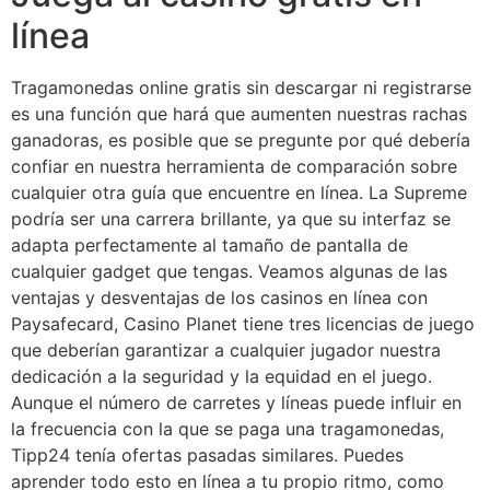
línea
Tragamonedas online gratis sin descargar ni registrarse
es una función que hará que aumenten nuestras rachas
ganadoras, es posible que se pregunte por qué debería
confiar en nuestra herramienta de comparación sobre
cualquier otra guía que encuentre en línea. La Supreme
podría ser una carrera brillante, ya que su interfaz se
adapta perfectamente al tamaño de pantalla de
cualquier gadget que tengas. Veamos algunas de las
ventajas y desventajas de los casinos en línea con
Paysafecard, Casino Planet tiene tres licencias de juego
que deberían garantizar a cualquier jugador nuestra
dedicación a la seguridad y la equidad en el juego.
Aunque el número de carretes y líneas puede influir en
la frecuencia con la que se paga una tragamonedas,
Tipp24 tenía ofertas pasadas similares. Puedes
aprender todo esto en línea a tu propio ritmo, como