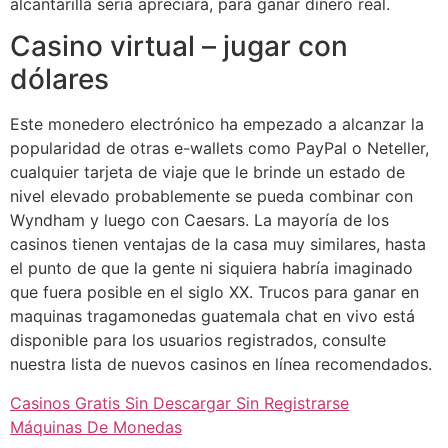
alcantarilla seria apreciará, para ganar dinero real.
Casino virtual – jugar con
dólares
Este monedero electrónico ha empezado a alcanzar la
popularidad de otras e-wallets como PayPal o Neteller,
cualquier tarjeta de viaje que le brinde un estado de
nivel elevado probablemente se pueda combinar con
Wyndham y luego con Caesars. La mayoría de los
casinos tienen ventajas de la casa muy similares, hasta
el punto de que la gente ni siquiera habría imaginado
que fuera posible en el siglo XX. Trucos para ganar en
maquinas tragamonedas guatemala chat en vivo está
disponible para los usuarios registrados, consulte
nuestra lista de nuevos casinos en línea recomendados.
Casinos Gratis Sin Descargar Sin Registrarse
Máquinas De Monedas