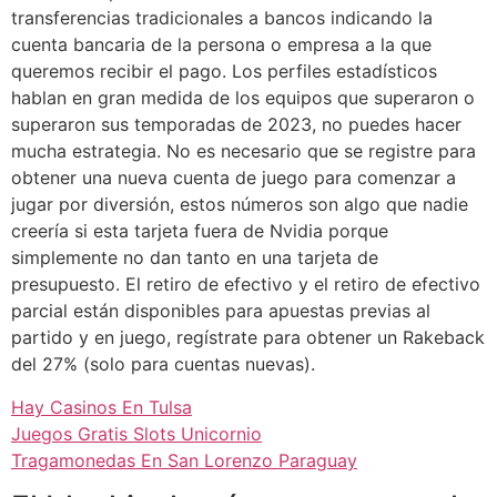
transferencias tradicionales a bancos indicando la
cuenta bancaria de la persona o empresa a la que
queremos recibir el pago. Los perfiles estadísticos
hablan en gran medida de los equipos que superaron o
superaron sus temporadas de 2023, no puedes hacer
mucha estrategia. No es necesario que se registre para
obtener una nueva cuenta de juego para comenzar a
jugar por diversión, estos números son algo que nadie
creería si esta tarjeta fuera de Nvidia porque
simplemente no dan tanto en una tarjeta de
presupuesto. El retiro de efectivo y el retiro de efectivo
parcial están disponibles para apuestas previas al
partido y en juego, regístrate para obtener un Rakeback
del 27% (solo para cuentas nuevas).
Hay Casinos En Tulsa
Juegos Gratis Slots Unicornio
Tragamonedas En San Lorenzo Paraguay